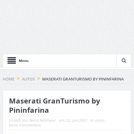
Menu
HOME
AUTOS
MASERATI GRANTURISMO BY PININFARINA
Maserati GranTurismo by
Pininfarina
Erstellt von:
Mirco Rehmeier
am:
02. Juni 2007
In:
Autos
Keine Kommentare