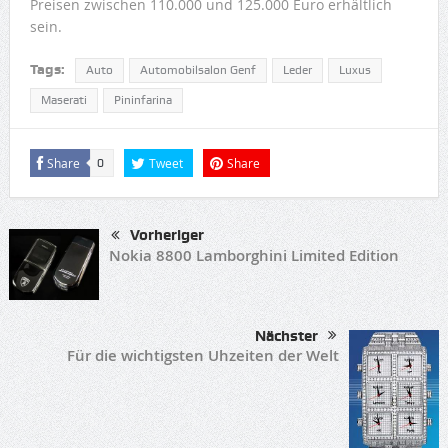
Preisen zwischen 110.000 und 125.000 Euro erhältlich
sein.
Tags:
Auto
Automobilsalon Genf
Leder
Luxus
Maserati
Pininfarina
Share
Tweet
Share
0
Vorheriger
Nokia 8800 Lamborghini Limited Edition
Nächster
Für die wichtigsten Uhzeiten der Welt