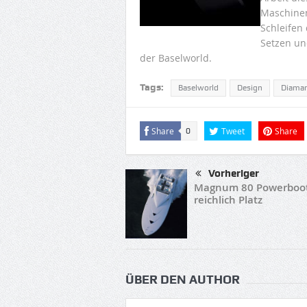
Maschinen
Schleifen 
Setzen un
der Baselworld.
Tags:
Baselworld
Design
Diama
Share
Tweet
Share
0
Vorheriger
Magnum 80 Powerboot
reichlich Platz
ÜBER DEN AUTHOR