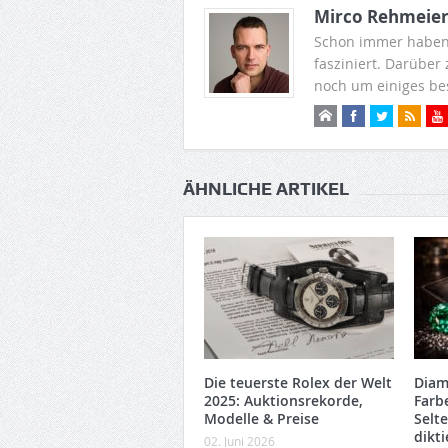
Mirco Rehmeie
Schon immer haben
fasziniert. Darüber
noch um einiges be
ÄHNLICHE ARTIKEL
Die teuerste Rolex der Welt
Diam
2025: Auktionsrekorde,
Farb
Modelle & Preise
Selt
dikti
02. Juni 2026