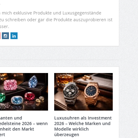
r
 mich exklusive Produkte und Luxusgegenstände
 zu schreiben oder gar die Produkte auszuprobieren ist
sser.
anten und
Luxusuhren als Investment
edelsteine 2026 – wenn
2026 – Welche Marken und
enheit den Markt
Modelle wirklich
ert
überzeugen