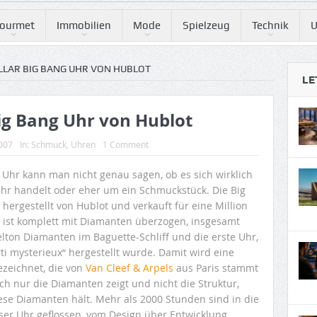
ourmet
Immobilien
Mode
Spielzeug
Technik
U
OLLAR BIG BANG UHR VON HUBLOT
LE
Big Bang Uhr von Hublot
2007
In:
Schmuck
,
Uhren
1 Comment
r Uhr kann man nicht genau sagen, ob es sich wirklich
hr handelt oder eher um ein Schmuckstück. Die Big
hergestellt von Hublot und verkauft für eine Million
ie ist komplett mit Diamanten überzogen, insgesamt
lton Diamanten im Baguette-Schliff und die erste Uhr,
rti mysterieux“ hergestellt wurde. Damit wird eine
ezeichnet, die von
Van Cleef & Arpels
aus Paris stammt
ch nur die Diamanten zeigt und nicht die Struktur,
ese Diamanten hält. Mehr als 2000 Stunden sind in die
eser Uhr geflossen, vom Design über Entwicklung,