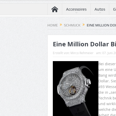
Accessoires
Autos
G
HOME
SCHMUCK
EINE MILLION D
Eine Million Dollar 
Erstellt von:
Mirco Rehmeier
am:
07. Juni 
Bei diese
um eine U
Bang wird 
Dollar. S
493 Wesse
die in „se
Technik b
und wirkli
welche di
Arbeit di