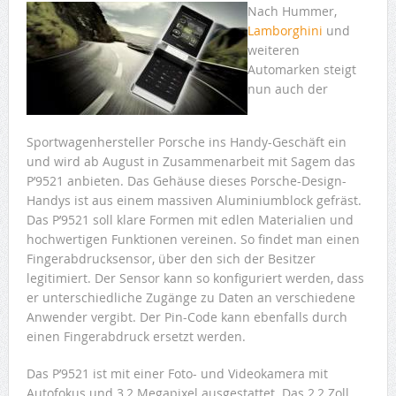
Nach Hummer,
Lamborghini
und
weiteren
Automarken steigt
nun auch der
Sportwagenhersteller Porsche ins Handy-Geschäft ein
und wird ab August in Zusammenarbeit mit Sagem das
P’9521 anbieten. Das Gehäuse dieses Porsche-Design-
Handys ist aus einem massiven Aluminiumblock gefräst.
Das P’9521 soll klare Formen mit edlen Materialien und
hochwertigen Funktionen vereinen. So findet man einen
Fingerabdrucksensor, über den sich der Besitzer
legitimiert. Der Sensor kann so konfiguriert werden, dass
er unterschiedliche Zugänge zu Daten an verschiedene
Anwender vergibt. Der Pin-Code kann ebenfalls durch
einen Fingerabdruck ersetzt werden.
Das P’9521 ist mit einer Foto- und Videokamera mit
Autofokus und 3,2 Megapixel ausgestattet. Das 2,2 Zoll