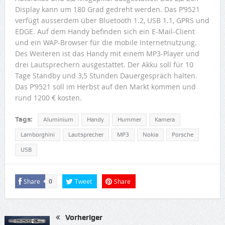
Display kann um 180 Grad gedreht werden. Das P’9521
verfügt ausserdem über Bluetooth 1.2, USB 1.1, GPRS und
EDGE. Auf dem Handy befinden sich ein E-Mail-Client
und ein WAP-Browser für die mobile Internetnutzung.
Des Weiteren ist das Handy mit einem MP3-Player und
drei Lautsprechern ausgestattet. Der Akku soll für 10
Tage Standby und 3,5 Stunden Dauergespräch halten.
Das P’9521 soll im Herbst auf den Markt kommen und
rund 1200 € kosten.
Tags:
Aluminium
Handy
Hummer
Kamera
Lamborghini
Lautsprecher
MP3
Nokia
Porsche
USB
Share
Tweet
Share
0
Vorheriger