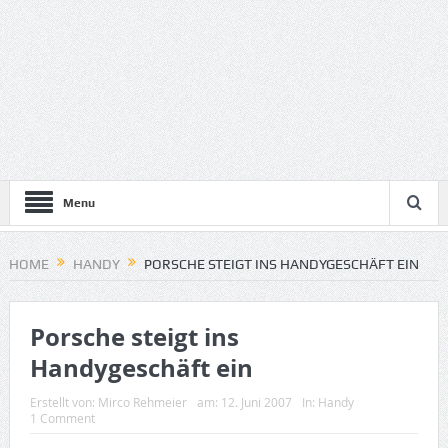
Menu
HOME
HANDY
PORSCHE STEIGT INS HANDYGESCHÄFT EIN
Porsche steigt ins
Handygeschäft ein
Erstellt von:
Mirco Rehmeier
am:
12. Juni 2007
In:
Handy
1 Comment