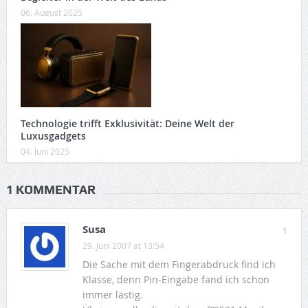
06. August 2025
Technologie trifft Exklusivität: Deine Welt der
Luxusgadgets
04. Juni 2025
1 KOMMENTAR
Susa
1
29. Juni 2007 at 13:54
Die Sache mit dem Fingerabdruck find ich
Klasse, denn Pin-Eingabe fand ich schon
immer lästig.