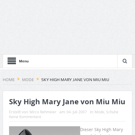
Menu
HOME
MODE
SKY HIGH MARY JANE VON MIU MIU
Sky High Mary Jane von Miu Miu
Erstellt von:
Mirco Rehmeier
am:
04. Juli 2007
In:
Mode
,
Schuhe
Keine Kommentare
Dieser Sky High Mary