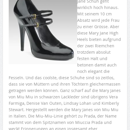
Jane Schuh geht
wirklich hoch hinaus.
Mit seinem 10 cm
Absatz wird jede Frau
zu einer Grösse. Aber
diese Mary Jane High
Heels bieten aufgrund
der zwei Riemchen
trotzdem absolut
festen Halt und
betonen damit auch
noch elegant die
Fesseln. Und das coolste, diese Schuhe sind so zeitlos,
dass sie von Müttern und ihren Töchtern gleichermassen
getragen werden können. Ganz scharf auf die Mary Janes
von Miu Miu in schwarzen Lackleder sind übrigens Vera
Farmiga, Denise Van Outen, Lindsay Lohan und Kimberly
Stewart. Hergestellt werden die Mary Janes von Miu Miu
in Italien. Die Miu-Miu-Linie gehört zu Prada, der Name
stammt von dem Spitznamen von Miuccia Prada und
weckt Erinnerungen an einen insgesamt eher