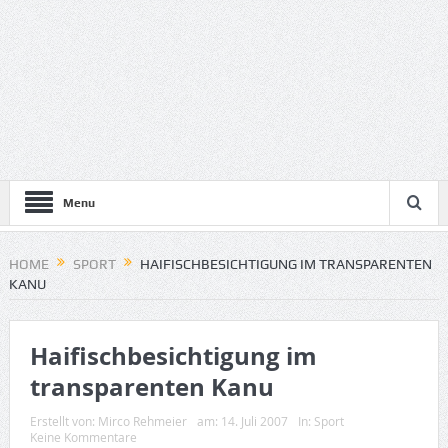
Menu
HOME
SPORT
HAIFISCHBESICHTIGUNG IM TRANSPARENTEN
KANU
Haifischbesichtigung im
transparenten Kanu
Erstellt von:
Mirco Rehmeier
am:
14. Juli 2007
In:
Sport
Keine Kommentare