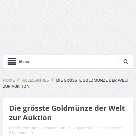
Menu
HOME
ACCESSOIRES
DIE GRÖSSTE GOLDMÜNZE DER WELT
ZUR AUKTION
Die grösste Goldmünze der Welt
zur Auktion
Erstellt von:
Mirco Rehmeier
am:
10. August 2007
In:
Accessoires
6 Kommentare