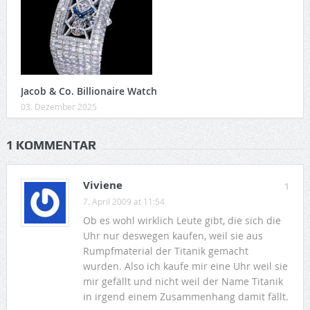
Jacob & Co. Billionaire Watch
03. Dezember 2025
1 KOMMENTAR
Viviene
1
7. April 2009 at 11:54
Ob es wohl wirklich Leute gibt, die sich die
Uhr nur deswegen kaufen, weil sie aus
Rumpfmaterial der Titanik gemacht
wurden. Also ich kaufe mir eine Uhr weil sie
mir gefällt und nicht weil der Name Titanik
in irgend einem Zusammenhang damit fällt.