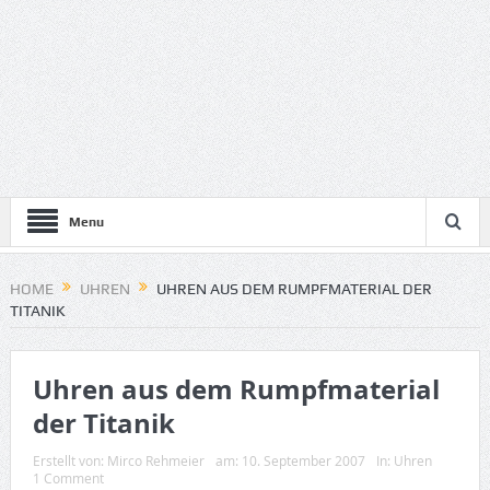
Menu
HOME
UHREN
UHREN AUS DEM RUMPFMATERIAL DER
TITANIK
Uhren aus dem Rumpfmaterial
der Titanik
Erstellt von:
Mirco Rehmeier
am:
10. September 2007
In:
Uhren
1 Comment