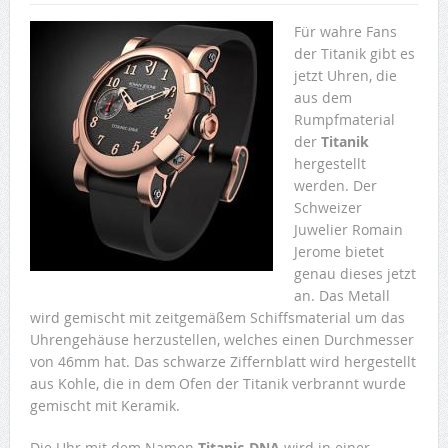
Für wahre Fans
der Titanik gibt es
jetzt Uhren, die
aus dem
Rumpfmaterial
der
Titanik
hergestellt
werden. Der
Schweizer
Juwelier Romain
Jerome bietet
genau dieses jetzt
an. Das Metall
wird gemischt mit zeitgemäßem Schiffsmaterial um das
Uhrengehäuse herzustellen, welches einen Durchmesser
von 46mm hat. Das schwarze Ziffernblatt wird hergestellt
aus Kohle, die in dem Ofen der Titanik verbrannt wurde
gemischt mit Keramik.
Die Uhr mit dem Namen
Titanic-DNA
wird in einer