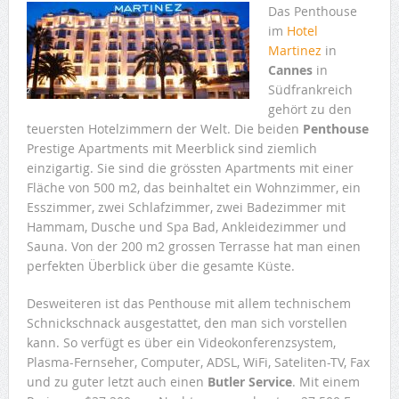
Das Penthouse
im
Hotel
Martinez
in
Cannes
in
Südfrankreich
gehört zu den
teuersten Hotelzimmern der Welt. Die beiden
Penthouse
Prestige Apartments mit Meerblick sind ziemlich
einzigartig. Sie sind die grössten Apartments mit einer
Fläche von 500 m2, das beinhaltet ein Wohnzimmer, ein
Esszimmer, zwei Schlafzimmer, zwei Badezimmer mit
Hammam, Dusche und Spa Bad, Ankleidezimmer und
Sauna. Von der 200 m2 grossen Terrasse hat man einen
perfekten Überblick über die gesamte Küste.
Desweiteren ist das Penthouse mit allem technischem
Schnickschnack ausgestattet, den man sich vorstellen
kann. So verfügt es über ein Videokonferenzsystem,
Plasma-Fernseher, Computer, ADSL, WiFi, Sateliten-TV, Fax
und zu guter letzt auch einen
Butler Service
. Mit einem