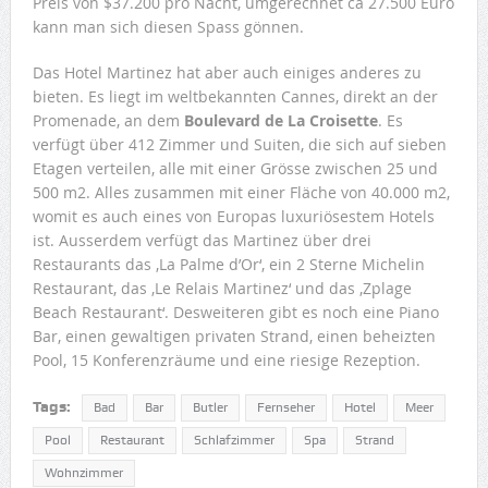
Preis von $37.200 pro Nacht, umgerechnet ca 27.500 Euro
kann man sich diesen Spass gönnen.
Das Hotel Martinez hat aber auch einiges anderes zu
bieten. Es liegt im weltbekannten Cannes, direkt an der
Promenade, an dem
Boulevard de La Croisette
. Es
verfügt über 412 Zimmer und Suiten, die sich auf sieben
Etagen verteilen, alle mit einer Grösse zwischen 25 und
500 m2. Alles zusammen mit einer Fläche von 40.000 m2,
womit es auch eines von Europas luxuriösestem Hotels
ist. Ausserdem verfügt das Martinez über drei
Restaurants das ‚La Palme d’Or‘, ein 2 Sterne Michelin
Restaurant, das ‚Le Relais Martinez‘ und das ‚Zplage
Beach Restaurant‘. Desweiteren gibt es noch eine Piano
Bar, einen gewaltigen privaten Strand, einen beheizten
Pool, 15 Konferenzräume und eine riesige Rezeption.
Tags:
Bad
Bar
Butler
Fernseher
Hotel
Meer
Pool
Restaurant
Schlafzimmer
Spa
Strand
Wohnzimmer