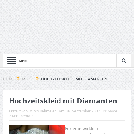
Menu
HOME
MODE
HOCHZEITSKLEID MIT DIAMANTEN
Hochzeitskleid mit Diamanten
Erstellt von:
Mirco Rehmeier
am:
28. September 2007
In:
Mode
2 Kommentare
Für eine wirklich