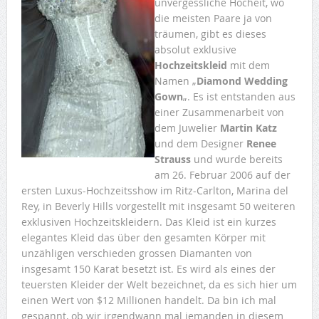
unvergessliche Hocheit, wo
die meisten Paare ja von
träumen, gibt es dieses
absolut exklusive
Hochzeitskleid
mit dem
Namen „
Diamond Wedding
Gown
„. Es ist entstanden aus
einer Zusammenarbeit von
dem Juwelier
Martin Katz
und dem Designer
Renee
Strauss
und wurde bereits
am 26. Februar 2006 auf der
ersten Luxus-Hochzeitsshow im Ritz-Carlton, Marina del
Rey, in Beverly Hills vorgestellt mit insgesamt 50 weiteren
exklusiven Hochzeitskleidern. Das Kleid ist ein kurzes
elegantes Kleid das über den gesamten Körper mit
unzähligen verschieden grossen Diamanten von
insgesamt 150 Karat besetzt ist. Es wird als eines der
teuersten Kleider der Welt bezeichnet, da es sich hier um
einen Wert von $12 Millionen handelt. Da bin ich mal
gespannt, ob wir irgendwann mal jemanden in diesem