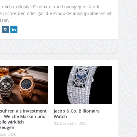
 mich exklusive Produkte und Luxusgegenstände
 zu schreiben oder gar die Produkte auszuprobieren ist
sser.
suhren als Investment
Jacob & Co. Billionaire
 – Welche Marken und
Watch
lle wirklich
03. Dezember 2025
zeugen
anuar 2026