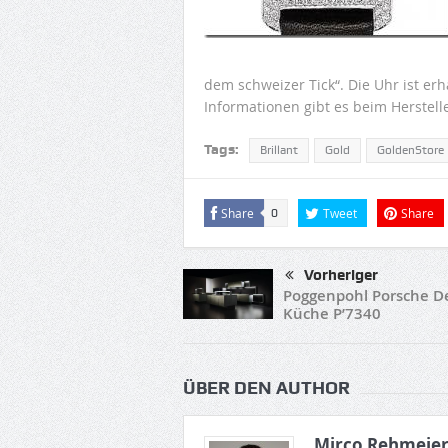
dem schweizer Tick“. Die Uhr ist erh
Informationen gibt es beim Herstelle
Tags:
Brillant
Gold
GoldenStore
Share
Tweet
Share
0
Vorheriger
Poggenpohl Porsche De
Küche P’7340
ÜBER DEN AUTHOR
Mirco Rehmeie