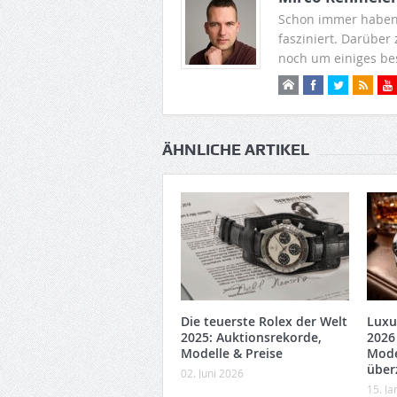
Schon immer haben
fasziniert. Darüber
noch um einiges be
ÄHNLICHE ARTIKEL
Die teuerste Rolex der Welt
Luxu
2025: Auktionsrekorde,
2026
Modelle & Preise
Mode
über
02. Juni 2026
15. J