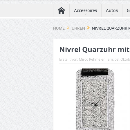
Accessoires
Autos
G
HOME
UHREN
NIVREL QUARZUHR 
Nivrel Quarzuhr mit
Erstellt von:
Mirco Rehmeier
am:
08. Okto