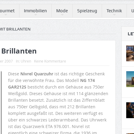
ourmet
Immobilien
Mode
Spielzeug
Technik
U
MIT BRILLANTEN
LE
 Brillanten
ber 2007
In:
Uhren
Keine Kommentare
Diese
Nivrel Quarzuhr
ist das richtige Geschenk
für die verwöhnte Frau. Das Modell
NG 174
GAR212S
besticht durch ein Gehäuse aus 750er
Weißgold. Dieses Gehäuse ist mit 114 glänzenden
Brillanten besetzt. Zusätzlich ist das Ziffernblatt
aus 750er Gelbgold, dass mit 212 Brillanten
komplett ausgefaßt ist. Des weiteren verfügt es
über ein schwarzes Lederarmband. Das Uhrwerk
ist das Quarzwerk ETA 976.001. Nivrel ist
eigentlich eine schweizer Firma, die 1936 im