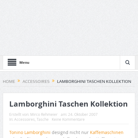
Menu
HOME
ACCESSOIRES
LAMBORGHINI TASCHEN KOLLEKTION
Lamborghini Taschen Kollektion
Erstellt von:
Mirco Rehmeier
am:
24. Oktober 2007
In:
Accessoires
,
Tasche
Keine Kommentare
Tonino Lamborghini
designd nicht nur
Kaffemaschinen