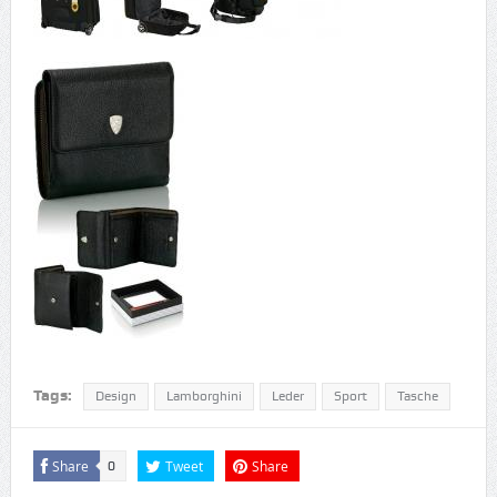
Tags:
Design
Lamborghini
Leder
Sport
Tasche
Share
Tweet
Share
0