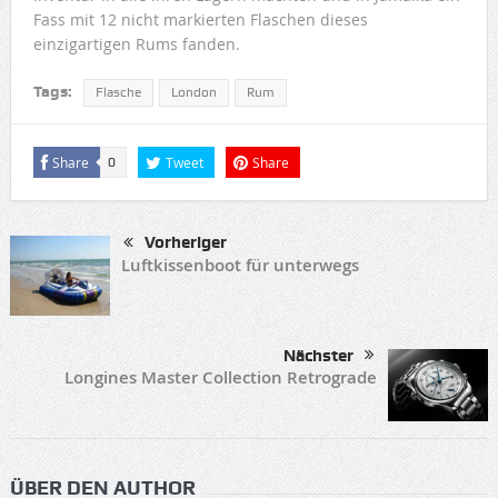
Fass mit 12 nicht markierten Flaschen dieses
einzigartigen Rums fanden.
Tags:
Flasche
London
Rum
Share
Tweet
Share
0
Vorheriger
Luftkissenboot für unterwegs
Nächster
Longines Master Collection Retrograde
ÜBER DEN AUTHOR