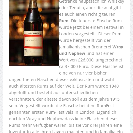
Getränke hauptsächlich Whiskey
oder Tequila, aber diesmal gibt
es auch einen richtig teuren
Rum
. Die teuerste Flasche Rum
wurde jetzt bei einem Festival in
London vorgestellt. Dieser Rum
wurde hergestellt von der
jamaikanischen Brennerei
Wray
und Nephew
und hat einen
Wert von £26.000, umgerechnet
ca 37.000 Euro. Diese Flasche ist
eine von nur vier bisher
ungeöffneten Flaschen dieses exklusivsten und wohl
auch ältesten Rums auf der Welt. Der Rum wurde 1940
abgefüllt und besteht aus unterschiedlichen
Verschnitten, der älteste davon soll aus dem Jahre 1915
sein. Vorgestellt wurde die Flasche bei dem RumFest
genannten ersten Rum-Festivals in London. Eigentlich
dachten Wray und Nephew dass keine Flaschen dieses
Rums mehr verfügbar wären, bis sie vor drei Jahren eine
Inventur in alle ihren Lagern machten und in Jamaika ein