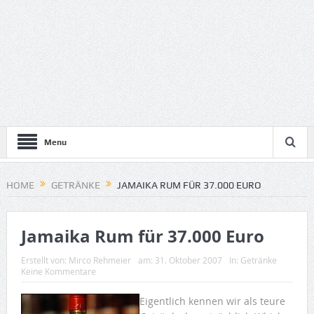
Menu
HOME
GETRÄNKE
JAMAIKA RUM FÜR 37.000 EURO
Jamaika Rum für 37.000 Euro
Erstellt von:
Mirco Rehmeier
am:
31. Oktober 2007
In:
Getränke
Keine Kommentare
Eigentlich kennen wir als teure