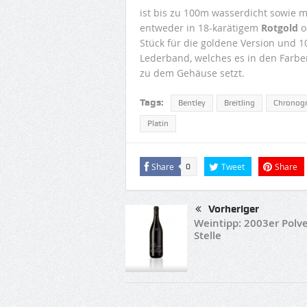
ist bis zu 100m wasserdicht sowie mi
entweder in 18-karätigem
Rotgold
o
Stück für die goldene Version und 10
Lederband, welches es in den Farben
zu dem Gehäuse setzt.
Tags:
Bentley
Breitling
Chronog
Platin
Share
Tweet
Share
0
Vorheriger
Weintipp: 2003er Polve
Stelle