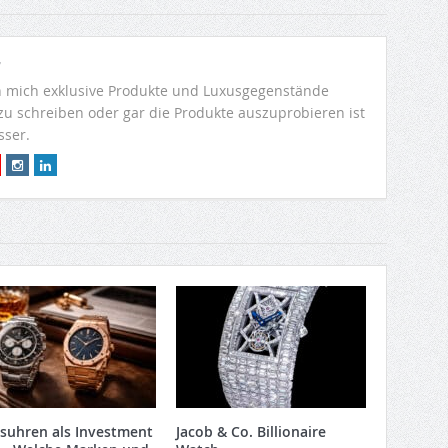
r
 mich exklusive Produkte und Luxusgegenstände
 zu schreiben oder gar die Produkte auszuprobieren ist
sser.
suhren als Investment
Jacob & Co. Billionaire