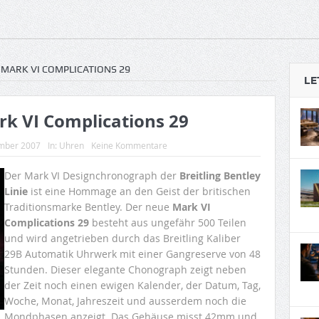
 MARK VI COMPLICATIONS 29
LE
rk VI Complications 29
mber 2007
In:
Uhren
Keine Kommentare
Der Mark VI Designchronograph der
Breitling Bentley
Linie
ist eine Hommage an den Geist der britischen
Traditionsmarke Bentley. Der neue
Mark VI
Complications 29
besteht aus ungefähr 500 Teilen
und wird angetrieben durch das Breitling Kaliber
29B Automatik Uhrwerk mit einer Gangreserve von 48
Stunden. Dieser elegante Chonograph zeigt neben
der Zeit noch einen ewigen Kalender, der Datum, Tag,
Woche, Monat, Jahreszeit und ausserdem noch die
Mondphasen anzeigt. Das Gehäuse misst 42mm und