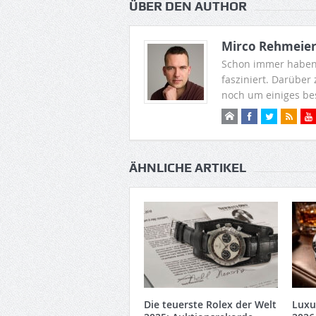
ÜBER DEN AUTHOR
Mirco Rehmeie
Schon immer haben
fasziniert. Darüber
noch um einiges be
ÄHNLICHE ARTIKEL
Die teuerste Rolex der Welt
Luxu