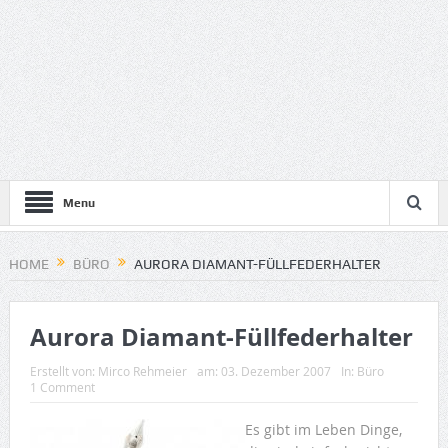
Menu
HOME
BÜRO
AURORA DIAMANT-FÜLLFEDERHALTER
Aurora Diamant-Füllfederhalter
Erstellt von:
Mirco Rehmeier
am:
03. Dezember 2007
In:
Büro
1 Comment
Es gibt im Leben Dinge,