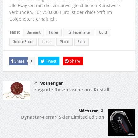
alle Ewigkeit mit diesem unvergleichlichen Kunstwerk
verbunden. Für 750.000 Euro ist der chice Stift im
GoldenStore erhältlich.
Tags:
Diamant
Füller
Füllfederhalter
Gold
GoldenStore
Luxus
Platin
Stift
Share
Tweet
Share
0
Vorheriger
elegante Rosentasche aus Kristall
Nächster
Dynastar-Ferrari Skier Limited Edition