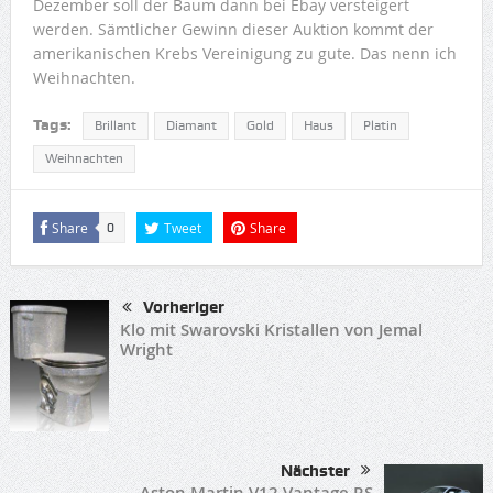
Dezember soll der Baum dann bei Ebay versteigert
werden. Sämtlicher Gewinn dieser Auktion kommt der
amerikanischen Krebs Vereinigung zu gute. Das nenn ich
Weihnachten.
Tags:
Brillant
Diamant
Gold
Haus
Platin
Weihnachten
Share
Tweet
Share
0
Vorheriger
Klo mit Swarovski Kristallen von Jemal
Wright
Nächster
Aston Martin V12 Vantage RS