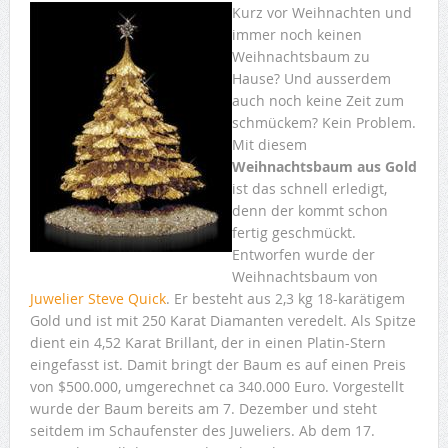
Kurz vor Weihnachten und
immer noch keinen
Weihnachtsbaum zu
Hause? Und ausserdem
auch noch keine Zeit zum
schmückem? Kein Problem.
Mit diesem
Weihnachtsbaum aus Gold
ist das schnell erledigt,
denn der kommt schon
fertig geschmückt.
Entworfen wurde der
Weihnachtsbaum von
Juwelier Steve Quick
. Er besteht aus 2,3 kg 18-karätigem
Gold und ist mit 250 Karat Diamanten veredelt. Als Spitze
dient ein 4,52 Karat Brillant, der in einen Platin-Stern
eingefasst ist. Damit bringt der Baum es auf einen Preis
von $500.000, umgerechnet ca 340.000 Euro. Vorgestellt
wurde der Baum bereits am 7. Dezember und steht
seitdem im Schaufenster des Juweliers. Ab dem 17.