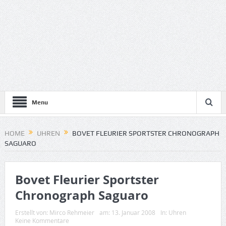
Menu
HOME
UHREN
BOVET FLEURIER SPORTSTER CHRONOGRAPH
SAGUARO
Bovet Fleurier Sportster
Chronograph Saguaro
Erstellt von:
Mirco Rehmeier
am:
13. Januar 2008
In:
Uhren
Keine Kommentare