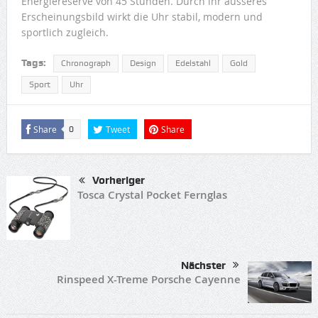
Energiereserve von 45 Stunden. Durch ihr äusseres
Erscheinungsbild wirkt die Uhr stabil, modern und
sportlich zugleich.
Tags:
Chronograph
Design
Edelstahl
Gold
Sport
Uhr
Share
Tweet
Share
0
Vorheriger
Tosca Crystal Pocket Fernglas
Nächster
Rinspeed X-Treme Porsche Cayenne