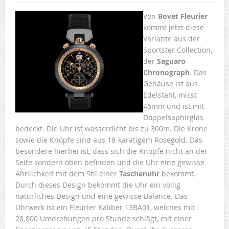
Von
Bovet Fleurier
kommt jetzt diese
Variante aus der
Sportster Collection,
der
Saguaro
Chronograph
. Das
Gehäuse ist aus
Edelstahl, misst
46mm und ist mit
Doppelsaphirglas
bedeckt. Die Uhr ist wasserdicht bis zu 300m. Die Krone
sowie die Knöpfe sind aus 18-karätigem Rosegold. Das
besondere hierbei ist, dass sich die Knöpfe nicht an der
Seite sondern oben befinden und die Uhr eine gewisse
Ähnlichkeit mit dem Stil einer
Taschenuhr
bekommt.
Durch dieses Design bekommt die Uhr ein völlig
natürliches Design und eine gewisse Balance. Das
Uhrwerk ist ein Fleurier Kaliber 13BA01, welches mit
28.800 Umdrehungen pro Stunde schlägt, mit einer