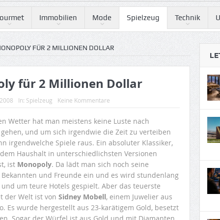
ourmet
Immobilien
Mode
Spielzeug
Technik
U
MONOPOLY FÜR 2 MILLIONEN DOLLAR
LE
y für 2 Millionen Dollar
 2008
In:
Spielzeug
Keine Kommentare
en Wetter hat man meistens keine Luste nach
gehen, und um sich irgendwie die Zeit zu verteiben
n irgendwelche Spiele raus. Ein absoluter Klassiker,
jedem Haushalt in unterschiedlichsten Versionen
t, ist
Monopoly
. Da lädt man sich noch seine
 Bekannten und Freunde ein und es wird stundenlang
 und um teure Hotels gespielt. Aber das teuerste
 der Welt ist von
Sidney Mobell
, einem Juwelier aus
o. Es wurde hergestellt aus 23-karätigem Gold, besetzt
n. Sogar der Würfel ist aus Gold und mit Diamanten