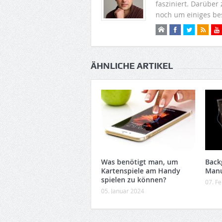
fasziniert. Darüber
noch um einiges be
ÄHNLICHE ARTIKEL
Was benötigt man, um
Back
Kartenspiele am Handy
Manu
spielen zu können?
07. F
05. Januar 2024