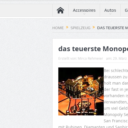
Accessoires
Autos
G
HOME
SPIELZEUG
DAS TEUERSTE 
das teuerste Monopol
Erstellt von:
Mirco Rehmeier
am:
29. März
Bei schlecht
draussen zu 
holt man dan
der fast in 
vorhanden is
Verwandten,
um viel Geld
Monopoly Set
San Francisc
mit Rubinen, Diamanten und Saphire