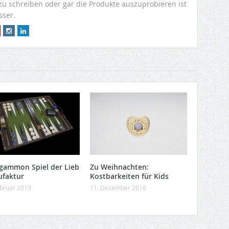
 zu schreiben oder gar die Produkte auszuprobieren ist
sser.
gammon Spiel der Lieb
Zu Weihnachten:
faktur
Kostbarkeiten für Kids
ebruar 2019
11. Dezember 2016