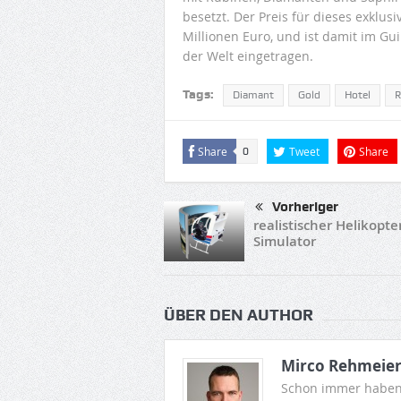
besetzt. Der Preis für dieses exklusi
Millionen Euro, und ist damit im G
der Welt eingetragen.
Tags:
Diamant
Gold
Hotel
R
Share
Tweet
Share
0
Vorheriger
realistischer Helikopte
Simulator
ÜBER DEN AUTHOR
Mirco Rehmeie
Schon immer haben