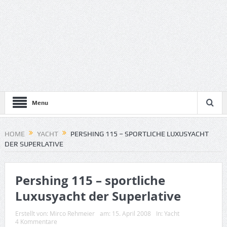
Menu
HOME
YACHT
PERSHING 115 – SPORTLICHE LUXUSYACHT
DER SUPERLATIVE
Pershing 115 – sportliche
Luxusyacht der Superlative
Erstellt von:
Mirco Rehmeier
am:
15. April 2008
In:
Yacht
4 Kommentare