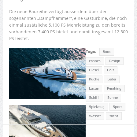
Die neue Baureihe verfügt ausserdem über den
sogenannten „Dampfhammer“, eine Gasturbine, die noch
einmal zusätzliche 5.100 PS Mehrleistung zu den bereits
vorhandenen 7.400 PS bietet und damit insgesamt 12.500
PS leistet.
Tags:
Boot
cannes
Design
Diesel
Holz
Küche
Leder
Luxus
Pershing
Schiff
Sonne
Spielzeug
Sport
Wasser
Yacht