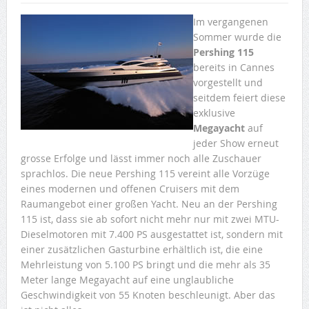
Im vergangenen
Sommer wurde die
Pershing 115
bereits in Cannes
vorgestellt und
seitdem feiert diese
exklusive
Megayacht
auf
jeder Show erneut
grosse Erfolge und lässt immer noch alle Zuschauer
sprachlos. Die neue Pershing 115 vereint alle Vorzüge
eines modernen und offenen Cruisers mit dem
Raumangebot einer großen Yacht. Neu an der Pershing
115 ist, dass sie ab sofort nicht mehr nur mit zwei MTU-
Dieselmotoren mit 7.400 PS ausgestattet ist, sondern mit
einer zusätzlichen Gasturbine erhältlich ist, die eine
Mehrleistung von 5.100 PS bringt und die mehr als 35
Meter lange Megayacht auf eine unglaubliche
Geschwindigkeit von 55 Knoten beschleunigt. Aber das