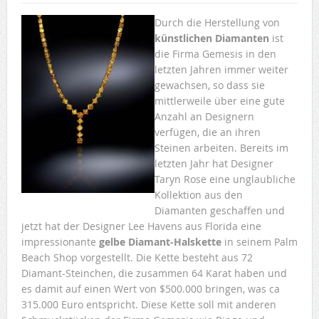
Durch die Herstellung von
künstlichen Diamanten
ist
die Firma Gemesis in den
letzten Jahren immer weiter
gewachsen, so dass sie
mittlerweile über eine gute
Anzahl an Designern
verfügen, die an ihren
Steinen arbeiten. Bereits im
letzten Jahr hat Designer
Taryn Rose eine unglaubliche
Kollektion aus den
Diamanten geschaffen und
jetzt hat der Designer Lee Havens aus Florida eine
impressionante
gelbe Diamant-Halskette
in seinem Palm
Beach Shop vorgestellt. Die Kette besteht aus 72
Diamant-Steinchen, die zusammen 64 Karat haben und
es damit auf einen Wert von $500.000 bringen, was ca
315.000 Euro entspricht. Diese Kette soll mit anderen