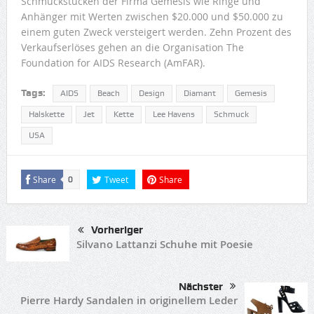
Schmuckstücken der Firma Gemesis wie Ringe und
Anhänger mit Werten zwischen $20.000 und $50.000 zu
einem guten Zweck versteigert werden. Zehn Prozent des
Verkaufserlöses gehen an die Organisation The
Foundation for AIDS Research (AmFAR).
Tags:
AIDS
Beach
Design
Diamant
Gemesis
Halskette
Jet
Kette
Lee Havens
Schmuck
USA
Share
Tweet
Share
0
Vorheriger
Silvano Lattanzi Schuhe mit Poesie
Nächster
Pierre Hardy Sandalen in originellem Leder