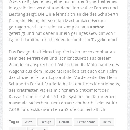
Zweckmäßigkeit eines Jethelms mit der Sicherheit eines
Integralhelms vereint und dabei innovative Formen und
Leistung zeigt. Die Linie lehnt sich an die des Schuberth
J1 an, der Helm, der von den Mechanikern Ferraris
getragen wird. Der Helm ist komplett aus
Karbon
gefertigt und hat daher nur ein geringes Gewicht von 1
kg und damit natürlich einen besonderen Tragekomfort.
Das Design des Helms inspiriert sich unverkennbar an
dem des
Ferrari 430
und ist nicht zuletzt aus diesem
Grunde so ansprechend. Wie schon die Motorhaube des
Wagens aus dem Hause Maranello ziert auch den Helm
das offizielle Ferrari-Logo auf der Vorderseite. Der Helm
Schuberth Ferrari Scuderia bietet dank des Kinnriemens,
des kratzfesten Visiers mit hohem Sichtkomfort der
Klasse 1 und des Anti-Roll-Off-Systems am Kinnriemen
maximale Sicherheit. Der Ferrari Schuberth Helm ist für
2.618 Euro exklusiv im FerrariStore.com erhältlich.
Tags:
Auto
Design
Ferrari
Ferraristore
Helm