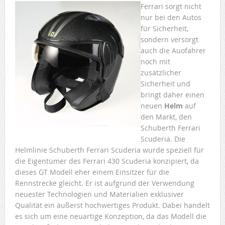
Ferrari sorgt nicht
nur bei den Autos
für Sicherheit,
sondern versorgt
auch die Auofahrer
noch mit
zusätzlicher
Sicherheit und
bringt daher einen
neuen
Helm
auf
den Markt, den
Schuberth Ferrari
Scuderia. Die
Helmlinie Schuberth Ferrari Scuderia wurde speziell für
die Eigentümer des Ferrari 430 Scuderia konzipiert, da
dieses GT Modell eher einem Einsitzer für die
Rennstrecke gleicht. Er ist aufgrund der Verwendung
neuester Technologien und Materialien exklusiver
Qualität ein äußerst hochwertiges Produkt. Dabei handelt
es sich um eine neuartige Konzeption, da das Modell die