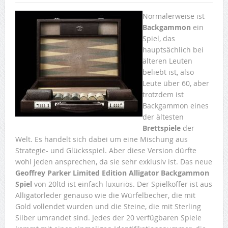
Normalerweise ist
Backgammon
ein
Spiel, das
hauptsächlich bei
älteren Leuten
beliebt ist, also
Leute über 60, aber
trotzdem ist
Backgammon eines
der ältesten
Brettspiele
der
Welt. Es handelt sich dabei um eine Mischung aus
Strategie- und Glücksspiel. Aber diese Version dürfte
wohl jeden ansprechen, da sie sehr exklusiv ist. Das neue
Geoffrey Parker Limited Edition Alligator Backgammon
Spiel
von 20ltd ist einfach luxuriös. Der Spielkoffer ist aus
Alligatorleder genauso wie die Würfelbecher, die mit
Gold vollendet wurden und die Steine, die mit Sterling
Silber umrandet sind. Jedes der 20 verfügbaren Spiele