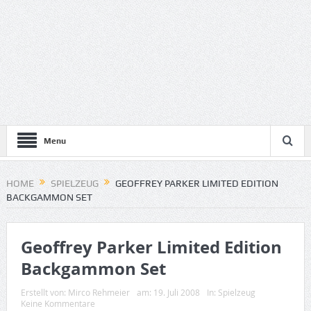
Menu
HOME
SPIELZEUG
GEOFFREY PARKER LIMITED EDITION
BACKGAMMON SET
Geoffrey Parker Limited Edition
Backgammon Set
Erstellt von:
Mirco Rehmeier
am:
19. Juli 2008
In:
Spielzeug
Keine Kommentare