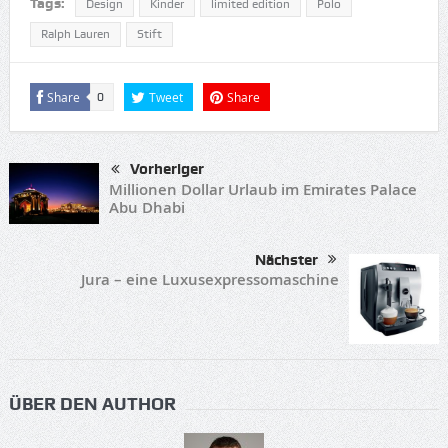
Tags:
Design
Kinder
limited edition
Polo
Ralph Lauren
Stift
Share
Tweet
Share
0
Vorheriger
Millionen Dollar Urlaub im Emirates Palace
Abu Dhabi
Nächster
Jura – eine Luxusexpressomaschine
ÜBER DEN AUTHOR