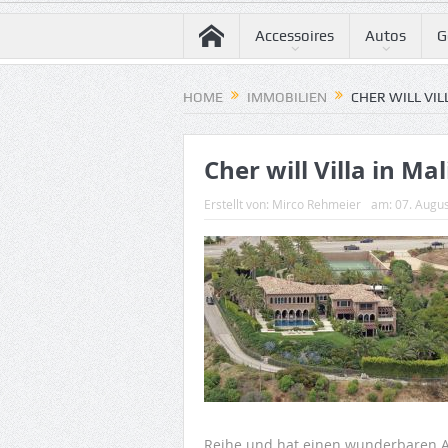
Accessoires
Autos
G
HOME
IMMOBILIEN
CHER WILL VIL
Cher will Villa in M
Erstellt von:
Mirco Rehmeier
am:
07. Augu
Reihe und hat einen wunderbaren Au