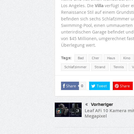
Los Angeles. Die
Villa
verfügt über e
Renaissance Stil auf einem Grundstü
befinden sich sechs Schlafzimmer un
Swimming-Pool, einen ummauerten Te
unterirdischen Garage befindet und 
von $45 Millionen, umgerechnet fast
Überlegung wert.
Tags:
Bad
Cher
Haus
Kino
Schlafzimmer
Strand
Tennis
V
Share
Tweet
Share
0
Vorheriger
Leaf AFi 10 Kamera mi
Megapixel