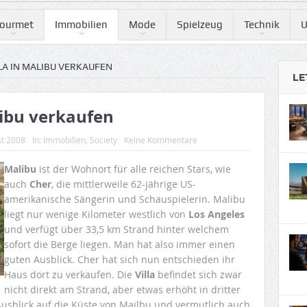
ourmet
Immobilien
Mode
Spielzeug
Technik
U
LA IN MALIBU VERKAUFEN
LE
alibu verkaufen
st 2008
In:
Immobilien
,
Society
Keine Kommentare
Malibu
ist der Wohnort für alle reichen Stars, wie
auch
Cher
, die mittlerweile 62-jährige US-
amerikanische Sängerin und Schauspielerin. Malibu
liegt nur wenige Kilometer westlich von
Los Angeles
und verfügt über 33,5 km Strand hinter welchem
sofort die Berge liegen. Man hat also immer einen
guten Ausblick. Cher hat sich nun entschieden ihr
Haus dort zu verkaufen. Die
Villa
befindet sich zwar
nicht direkt am Strand, aber etwas erhöht in dritter
sblick auf die Küste von Mailbu und vermutlich auch