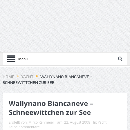
Menu
HOME
YACHT
WALLYNANO BIANCANEVE –
SCHNEEWITTCHEN ZUR SEE
Wallynano Biancaneve –
Schneewittchen zur See
Erstellt von:
Mirco Rehmeier
am:
22. August 2008
In:
Yacht
Keine Kommentare