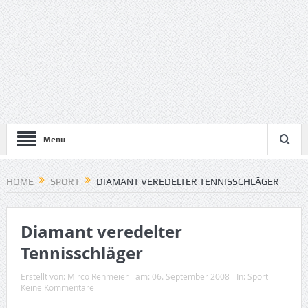
Menu
HOME
SPORT
DIAMANT VEREDELTER TENNISSCHLÄGER
Diamant veredelter
Tennisschläger
Erstellt von:
Mirco Rehmeier
am:
06. September 2008
In:
Sport
Keine Kommentare