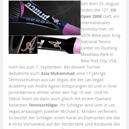
Seit dem 25. August
finden die 127.
US
Open 2008
statt, ein
internationales
Tennisturnier, im
USTA Billie Jean King
National Tennis
Center im Flushing
Meadows Park in
New York City, USA,
noch bis zum 7. September. Bei diesem Turnier
debütierte auch
Asia Muhammad
, eine 17-jährige
Tennissensation aus Las Vegas, die der Las Vegas
Academy von Andre Agassi entsprungen ist und in ihrer
Juniorkarriere immer unter den Top 10 war. Und ihr
Debüt feiert sie dann auch gleich mit einem Diamant
besetzten
Tennisschläger
. Ihr Schläger wird vom in Las
Vegas ansässigen Juwelier Michael E. Minden verfeinert.
So besitzt der Schläger einen Karat an Diamanten die das
A ihres Vornamens auf der Vorderseite und Rückseite des