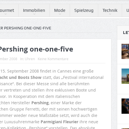
ourmet
Immobilien
Mode
Spielzeug
Technik
U
ER PERSHING ONE-ONE-FIVE
LE
Pershing one-one-five
ember 2008
In:
Uhren
Keine Kommentare
15. September 2008 findet in Cannes eine große
acht und Boots Show
statt, das „Festival international
aisance“. Bei dieser Messe sind alle berühmten
er vertreten und stellen ihre exklusiven Boote und
vor. In Kooperation mit dem italienischen
chten Hersteller
Pershing
, einer Marke der
schen Gruppe Ferretti, der mit seinen hochwertigen
 immer wieder neue Maßstäbe setzt, wird auch die
er Luxusuhrenmarke
Parmigiani Fleurier
ihre neue
en-Kollektion „Pershing“ vorstellen. Das absolute