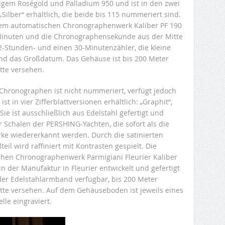
ätigem Roségold und Palladium 950 und ist in den zwei
Silber“ erhältlich, die beide bis 115 nummeriert sind.
dem automatischen Chronographenwerk Kaliber PF 190
, Minuten und die Chronographensekunde aus der Mitte
-Stunden- und einen 30-Minutenzähler, die kleine
nd das Großdatum. Das Gehäuse ist bis 200 Meter
tte versehen.
-Chronographen ist nicht nummeriert, verfügt jedoch
st in vier Zifferblattversionen erhältlich: „Graphit“,
Sie ist ausschließlich aus Edelstahl gefertigt und
r Schalen der PERSHING-Yachten, die sofort als die
rke wiedererkannt werden. Durch die satinierten
eil wird raffiniert mit Kontrasten gespielt. Die
hen Chronographenwerk Parmigiani Fleurier Kaliber
 in der Manufaktur in Fleurier entwickelt und gefertigt
der Edelstahlarmband verfügbar, bis 200 Meter
tte versehen. Auf dem Gehäuseboden ist jeweils eines
le eingraviert.