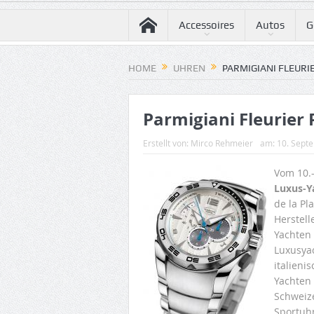
Accessoires
Autos
G
HOME
UHREN
PARMIGIANI FLEURI
Parmigiani Fleurier 
Erstellt von:
Mirco Rehmeier
am:
10. Sept
Vom 10.-
Luxus-Y
de la Pl
Herstell
Yachten 
Luxusya
italieni
Yachten
Schweiz
Sportuhr