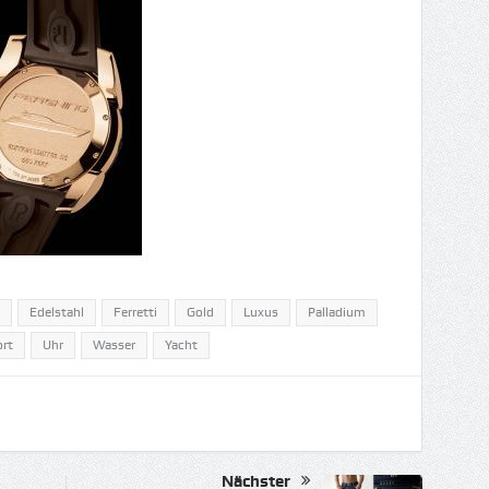
Edelstahl
Ferretti
Gold
Luxus
Palladium
rt
Uhr
Wasser
Yacht
Nächster