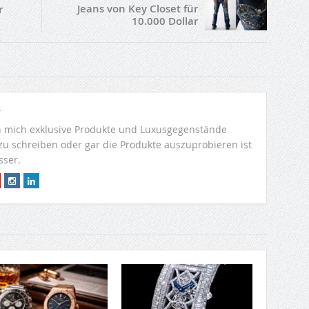
Jeans von Key Closet für
r
10.000 Dollar
r
 mich exklusive Produkte und Luxusgegenstände
 zu schreiben oder gar die Produkte auszuprobieren ist
sser.