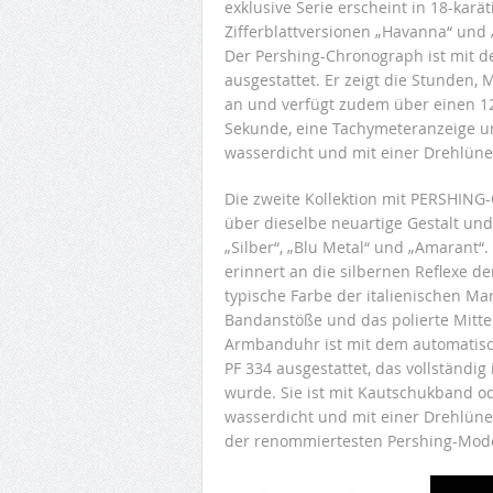
exklusive Serie erscheint in 18-kar
Zifferblattversionen „Havanna“ und „
Der Pershing-Chronograph ist mit 
ausgestattet. Er zeigt die Stunden
an und verfügt zudem über einen 12
Sekunde, eine Tachymeteranzeige u
wasserdicht und mit einer Drehlüne
Die zweite Kollektion mit PERSHING
über dieselbe neuartige Gestalt und i
„Silber“, „Blu Metal“ und „Amarant“. 
erinnert an die silbernen Reflexe de
typische Farbe der italienischen Ma
Bandanstöße und das polierte Mittelt
Armbanduhr ist mit dem automatisc
PF 334 ausgestattet, das vollständig
wurde. Sie ist mit Kautschukband o
wasserdicht und mit einer Drehlüne
der renommiertesten Pershing-Model