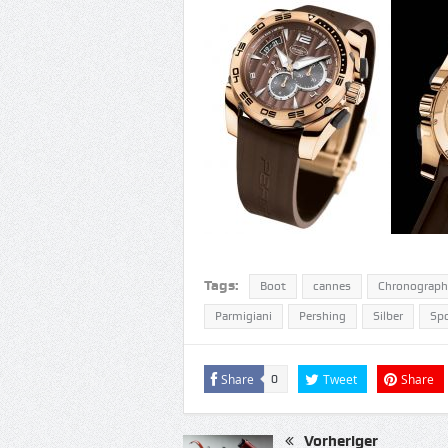
Tags:
Boot
cannes
Chronograph
Parmigiani
Pershing
Silber
Spo
Share
Tweet
Share
0
Vorheriger