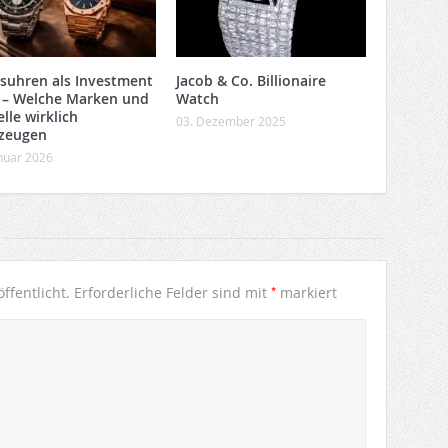
suhren als Investment
Jacob & Co. Billionaire
 – Welche Marken und
Watch
lle wirklich
03. Dezember 2025
zeugen
anuar 2026
*
ffentlicht.
Erforderliche Felder sind mit
markiert