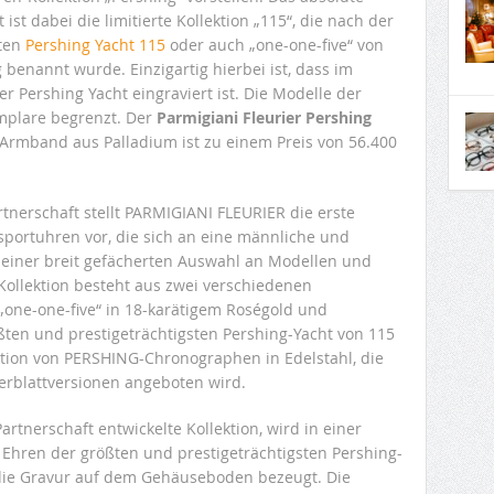
t ist dabei die limitierte Kollektion „115“, die nach der
ten
Pershing Yacht 115
oder auch „one-one-five“ von
 benannt wurde. Einzigartig hierbei ist, dass im
r Pershing Yacht eingraviert ist. Die Modelle der
emplare begrenzt. Der
Parmigiani Fleurier Pershing
rmband aus Palladium ist zu einem Preis von 56.400
rtnerschaft stellt PARMIGIANI FLEURIER die erste
portuhren vor, die sich an eine männliche und
n einer breit gefächerten Auswahl an Modellen und
Kollektion besteht aus zwei verschiedenen
e „one-one-five“ in 18-karätigem Roségold und
ßten und prestigeträchtigsten Pershing-Yacht von 115
ktion von PERSHING-Chronographen in Edelstahl, die
ferblattversionen angeboten wird.
artnerschaft entwickelte Kollektion, wird in einer
u Ehren der größten und prestigeträchtigsten Pershing-
 die Gravur auf dem Gehäuseboden bezeugt. Die