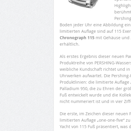
Highligh
berühm
Pershing
Boden jeder Uhr eine Abbildung eine
limitierten Auflage sind auf 115 Ex
Chronograph 115
mit Gehäuse und A
erhältlich.
Als erstes Ergebnis dieser neuen Pa
Produktreihe von PERSHING-Wassers
weibliche Kundschaft richtet und i
Uhrwerken aufwartet. Die Pershing-
Produktlinien: die limitierte Auflag
Palladium 950, die zu Ehren der grö
Fuß entwickelt wurde und die Kolle
nicht nummeriert ist und in vier Zif
Die erste, im Zeichen dieser neuen P
limitierten Auflage „one-one-five“ z
Yacht von 115 Fuß präsentiert, was