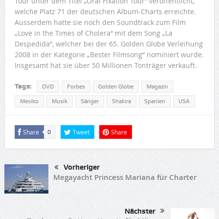
Tour unter dem Titel „Oral Fixation Tour“ veröffentlicht,
welche Platz 71 der deutschen Album-Charts erreichte.
Ausserdem hatte sie noch den Soundtrack zum Film
„Love in the Times of Cholera“ mit dem Song „La
Despedida“, welcher bei der 65. Golden Globe Verleihung
2008 in der Kategorie „Bester Filmsong“ nominiert wurde.
Insgesamt hat sie über 50 Millionen Tonträger verkauft.
Tags:
DVD
Forbes
Golden Globe
Magazin
Mexiko
Musik
Sänger
Shakira
Spanien
USA
Share
Tweet
Share
0
Vorheriger
Megayacht Princess Mariana für Charter
Nächster