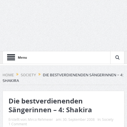
Menu
HOME
SOCIETY
DIE BESTVERDIENENDEN SÄNGERINNEN – 4:
SHAKIRA
Die bestverdienenden
Sängerinnen – 4: Shakira
Erstellt von:
Mirco Rehmeier
am:
30. September 2008
In:
Society
1 Comment