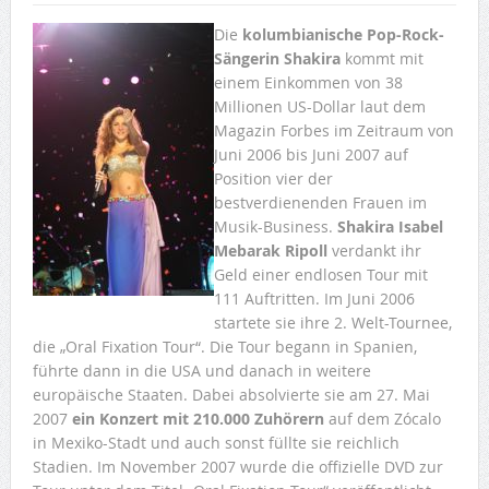
Die
kolumbianische Pop-Rock-
Sängerin Shakira
kommt mit
einem Einkommen von 38
Millionen US-Dollar laut dem
Magazin Forbes im Zeitraum von
Juni 2006 bis Juni 2007 auf
Position vier der
bestverdienenden Frauen im
Musik-Business.
Shakira Isabel
Mebarak Ripoll
verdankt ihr
Geld einer endlosen Tour mit
111 Auftritten. Im Juni 2006
startete sie ihre 2. Welt-Tournee,
die „Oral Fixation Tour“. Die Tour begann in Spanien,
führte dann in die USA und danach in weitere
europäische Staaten. Dabei absolvierte sie am 27. Mai
2007
ein Konzert mit 210.000 Zuhörern
auf dem Zócalo
in Mexiko-Stadt und auch sonst füllte sie reichlich
Stadien. Im November 2007 wurde die offizielle DVD zur