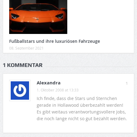
Fußballstars und ihre luxuriösen Fahrzeuge
08. September 2021
1 KOMMENTAR
Alexandra
1
1. Oktober 2008 at 13:33
Ich finde, dass die Stars und Sternchen
gerade in Hollawood überbezahlt werden!
Es gibt weitaus verantwortungsvollere Jobs,
die noch lange nicht so gut bezahlt werden.