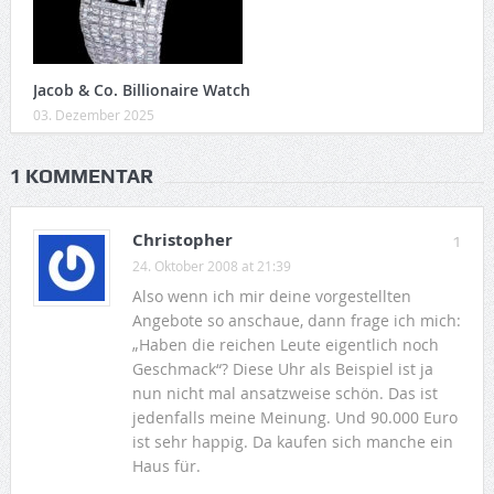
Jacob & Co. Billionaire Watch
03. Dezember 2025
1 KOMMENTAR
Christopher
1
24. Oktober 2008 at 21:39
Also wenn ich mir deine vorgestellten
Angebote so anschaue, dann frage ich mich:
„Haben die reichen Leute eigentlich noch
Geschmack“? Diese Uhr als Beispiel ist ja
nun nicht mal ansatzweise schön. Das ist
jedenfalls meine Meinung. Und 90.000 Euro
ist sehr happig. Da kaufen sich manche ein
Haus für.