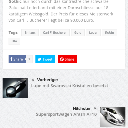
Gothic
nur noch durch das kontrastreiche schwarze
Galuchat-Lederband mit einer Dornschliesse aus 18-
karätigem Weissgold. Der Preis für dieses Meisterwerk
von Carl F. Bucherer liegt bei ca 90.000 Euro.
Tags:
Brillant
Carl F. Bucherer
Gold
Leder
Rubin
Uhr
Share
Tweet
Share
0
Vorheriger
Lupe mit Swarovski Kristallen besetzt
Nächster
Supersportwagen Arash AF10