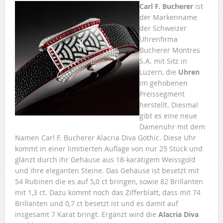
Carl F. Bucherer
ist
der Markenname
der Schweizer
Uhrenfirma
Bucherer Montres
S.A. mit Sitz in
Luzern, die
Uhren
im gehobenen
Preissegment
herstellt. Diesmal
gibt es eine neue
Damenuhr mit dem
Namen Carl F. Bucherer Alacria Diva Gothic. Diese Uhr
kommt in einer limitierten Auflage von nur 25 Stück und
glänzt durch ihr Gehäuse aus 18-karätigem Weissgold
und ihre eleganten Steine. Das Gehäuse ist besetzt mit
54 Rubinen die es auf 5,0 ct bringen, sowie 82 Brillanten
mit 1,3 ct. Dazu kommt noch das Zifferblatt, dass mit 74
Brillanten und 0,7 ct besetzt ist und es damit auf
insgesamt 7 Karat bringt. Ergänzt wird die
Alacria Diva