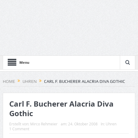
Menu
HOME
UHREN
CARL F. BUCHERER ALACRIA DIVA GOTHIC
Carl F. Bucherer Alacria Diva
Gothic
Erstellt von:
Mirco Rehmeier
am:
24. Oktober 2008
In:
Uhren
1 Comment