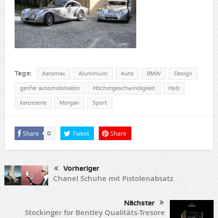
Tags:
Aeromax
Aluminium
Auto
BMW
Design
genfer automobilsalon
Höchstgeschwindigkeit
Holz
karosserie
Morgan
Sport
Share
Tweet
Share
0
Vorheriger
Chanel Schuhe mit Pistolenabsatz
Nächster
Stockinger for Bentley Qualitäts-Tresore