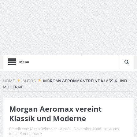
Menu
HOME
AUTOS
MORGAN AEROMAX VEREINT KLASSIK UND
MODERNE
Morgan Aeromax vereint
Klassik und Moderne
Erstellt von:
Mirco Rehmeier
am:
01. November 2008
In:
Autos
Keine Kommentare