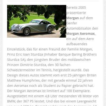
Bereits 2005
präsentierte
Morgan
auf dem
Genfer
Automobilsalon den
Morgan Aeromax
,
ein auf dem Aero
aufbauendes
Einzelstück, das für einen Freund der Familie Morgan,
Prinz Eric Ioan Sturdza (Inhaber Banque Baring Brothers
Sturdza SA), den jüngsten Bruder des moldawischen
Prinzen Dimitrie Sturdza, den 30 fachen
Schweizermeister im Tennis, hergestellt wurde. Das
Design dieses Autos stammt vom erst 25-jährigen Briten
Matthew Humphries, der mit gerade einmal 22 Jahren
den Aeromax noch als Student zu Papier gebracht hat.
Der Morgan Aeromax ist limitiert auf 100 Exemplare.
Ausgestattet mit einem 4,8 Liter messenden V8 Motor von
BMW, der 367 PS leistet. Und das bei einem Leergewicht