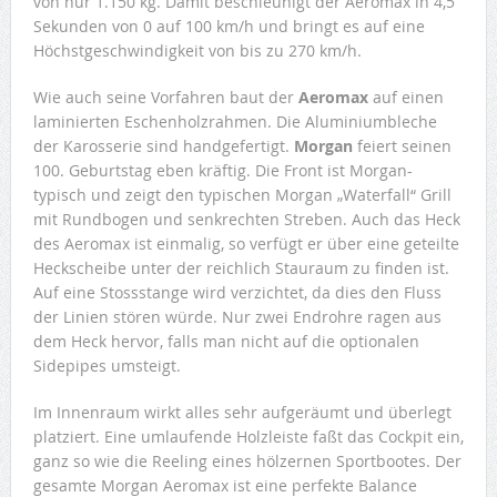
von nur 1.150 kg. Damit beschleunigt der Aeromax in 4,5
Sekunden von 0 auf 100 km/h und bringt es auf eine
Höchstgeschwindigkeit von bis zu 270 km/h.
Wie auch seine Vorfahren baut der
Aeromax
auf einen
laminierten Eschenholzrahmen. Die Aluminiumbleche
der Karosserie sind handgefertigt.
Morgan
feiert seinen
100. Geburtstag eben kräftig. Die Front ist Morgan-
typisch und zeigt den typischen Morgan „Waterfall“ Grill
mit Rundbogen und senkrechten Streben. Auch das Heck
des Aeromax ist einmalig, so verfügt er über eine geteilte
Heckscheibe unter der reichlich Stauraum zu finden ist.
Auf eine Stossstange wird verzichtet, da dies den Fluss
der Linien stören würde. Nur zwei Endrohre ragen aus
dem Heck hervor, falls man nicht auf die optionalen
Sidepipes umsteigt.
Im Innenraum wirkt alles sehr aufgeräumt und überlegt
platziert. Eine umlaufende Holzleiste faßt das Cockpit ein,
ganz so wie die Reeling eines hölzernen Sportbootes. Der
gesamte Morgan Aeromax ist eine perfekte Balance