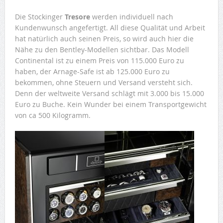
Die Stockinger
Tresore
werden individuell nach
Kundenwunsch angefertigt. All diese Qualität und Arbeit
hat natürlich auch seinen Preis, so wird auch hier die
Nähe zu den Bentley-Modellen sichtbar. Das Modell
Continental ist zu einem Preis von 115.000 Euro zu
haben, der Arnage-Safe ist ab 125.000 Euro zu
bekommen, ohne Steuern und Versand versteht sich.
Denn der weltweite Versand schlägt mit 3.000 bis 15.000
Euro zu Buche. Kein Wunder bei einem Transportgewicht
von ca 500 Kilogramm.