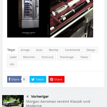
Tags:
Arnage
Auto
Bentley
Continental
Design
Leder
München
Schmuck
Stockinger
Tresor
Uhr
Share
Tweet
Share
0
Vorheriger
Morgan Aeromax vereint Klassik und
Moderne