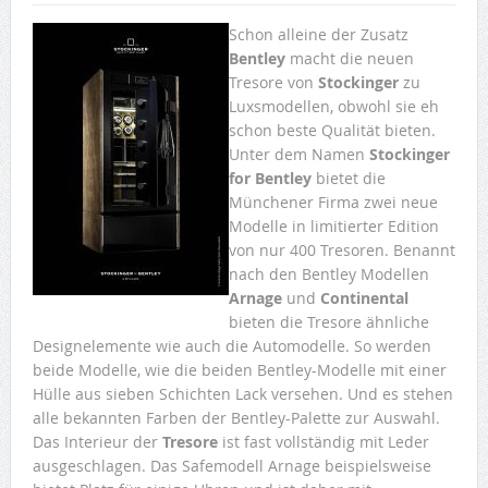
Schon alleine der Zusatz
Bentley
macht die neuen
Tresore von
Stockinger
zu
Luxsmodellen, obwohl sie eh
schon beste Qualität bieten.
Unter dem Namen
Stockinger
for Bentley
bietet die
Münchener Firma zwei neue
Modelle in limitierter Edition
von nur 400 Tresoren. Benannt
nach den Bentley Modellen
Arnage
und
Continental
bieten die Tresore ähnliche
Designelemente wie auch die Automodelle. So werden
beide Modelle, wie die beiden Bentley-Modelle mit einer
Hülle aus sieben Schichten Lack versehen. Und es stehen
alle bekannten Farben der Bentley-Palette zur Auswahl.
Das Interieur der
Tresore
ist fast vollständig mit Leder
ausgeschlagen. Das Safemodell Arnage beispielsweise