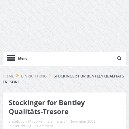
Menu
HOME
EINRICHTUNG
STOCKINGER FOR BENTLEY QUALITÄTS-
TRESORE
Stockinger for Bentley
Qualitäts-Tresore
Erstellt von:
Mirco Rehmeier
am:
04. November 2008
In:
Einrichtung
1 Comment