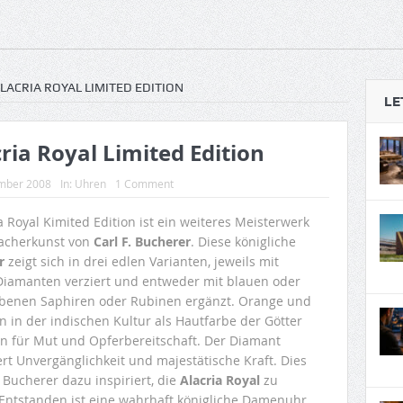
ALACRIA ROYAL LIMITED EDITION
LE
cria Royal Limited Edition
mber 2008
In:
Uhren
1 Comment
a Royal Kimited Edition ist ein weiteres Meisterwerk
acherkunst von
Carl F. Bucherer
. Diese königliche
r
zeigt sich in drei edlen Varianten, jeweils mit
 Diamanten verziert und entweder mit blauen oder
benen Saphiren oder Rubinen ergänzt. Orange und
n in der indischen Kultur als Hautfarbe der Götter
n für Mut und Opferbereitschaft. Der Diamant
ert Unvergänglichkeit und majestätische Kraft. Dies
. Bucherer dazu inspiriert, die
Alacria Royal
zu
 Entstanden ist eine wahrhaft königliche Damenuhr