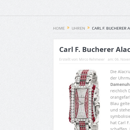
HOME
UHREN
CARL F. BUCHERER 
Carl F. Bucherer Ala
Erstellt von:
Mirco Rehmeier
am:
06. Nove
Die Alacri
der Uhrm
Damenuh
reichlich
orangefar
Blau gelte
und stehe
symbolisi
hat Carl F
schaffen.