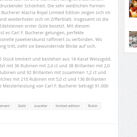
druckender Schönheit. Die sehr weiblichen Formen
. Bucherer Alacria Royal Limited Edition zeigen sich im
nd wiederholen sich im Zifferblatt. Insgesamt ist die
Edelsteinen erster Güte besetzt. Mit diesem
t es Carl F. Bucherer gelungen, perfekte
onelle Juwelierskunst raffiniert zu verbinden. Wo
ng tritt, zieht sie bewundernde Blicke auf sich.
5 Stück limitiert und bestehen aus 18-Karat Weissgold.
zt mit 36 Rubinen mit 2,4 ct und 38 Brillanten mit 2,0
94 Rubinen und 92 Brillanten mit zusammen 1,2 ct und
lches mit 210 Rubinen mit 5,0 ct und 136 Brillanten
se Meisterleistung von Carl F. Bucherer beträgt 91.000
amant
Gold
Juwelier
limited edition
Rubin