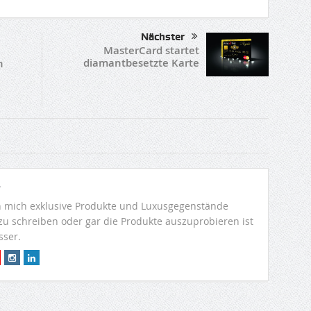
Nächster
MasterCard startet
diamantbesetzte Karte
n
r
 mich exklusive Produkte und Luxusgegenstände
 zu schreiben oder gar die Produkte auszuprobieren ist
sser.