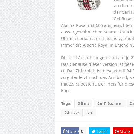
von beein
der Carl F
Gehäuse u
Alacria Royal mit 606 ausgesuchten 
aussergewöhnlichen Schmuckstück is
Uhrmacherkunst und höchste, traditi
immer die Alacria Royal in Erscheinu
Die drei Ausführungen sind auf je 2
Das Gehäuse dieser Version ist beset
ct. Das Zifferblatt ist besetzt mit 
zu guter letzt noch das Armband, we
mit 2,9 ct besteht. Der Preis für die
Euro.
Tags:
Brillant
Carl F. Bucherer
Di
Schmuck
Uhr
Share
Tweet
Share
0