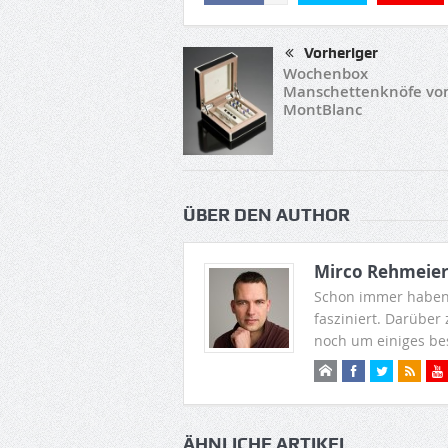
Vorheriger
Wochenbox
Manschettenknöfe vo
MontBlanc
ÜBER DEN AUTHOR
Mirco Rehmeie
Schon immer haben
fasziniert. Darüber
noch um einiges be
ÄHNLICHE ARTIKEL