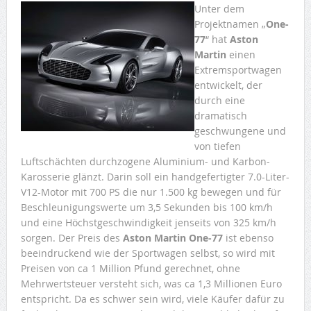
Unter dem
Projektnamen „
One-
77
“ hat
Aston
Martin
einen
Extremsportwagen
entwickelt, der
durch eine
dramatisch
geschwungene und
von tiefen
Luftschächten durchzogene Aluminium- und Karbon-
Karosserie glänzt. Darin soll ein handgefertigter 7.0-Liter-
V12-Motor mit 700 PS die nur 1.500 kg bewegen und für
Beschleunigungswerte um 3,5 Sekunden bis 100 km/h
und eine Höchstgeschwindigkeit jenseits von 325 km/h
sorgen. Der Preis des
Aston Martin One-77
ist ebenso
beeindruckend wie der Sportwagen selbst, so wird mit
Preisen von ca 1 Million Pfund gerechnet, ohne
Mehrwertsteuer versteht sich, was ca 1,3 Millionen Euro
entspricht. Da es schwer sein wird, viele Käufer dafür zu