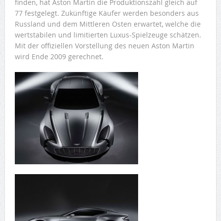
finden, hat Aston Martin die Produktionszahl gleich auf
77 festgelegt. Zukünftige Käufer werden besonders aus
Russland und dem Mittleren Osten erwartet, welche die
wertstabilen und limitierten Luxus-Spielzeuge schätzen.
Mit der offiziellen Vorstellung des neuen Aston Martin
wird Ende 2009 gerechnet.