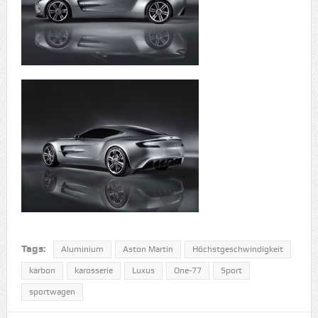
Tags:
Aluminium
Aston Martin
Höchstgeschwindigkeit
karbon
karosserie
Luxus
One-77
Sport
sportwagen