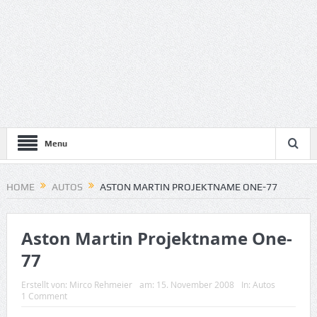
Menu
HOME
AUTOS
ASTON MARTIN PROJEKTNAME ONE-77
Aston Martin Projektname One-
77
Erstellt von:
Mirco Rehmeier
am:
15. November 2008
In:
Autos
1 Comment