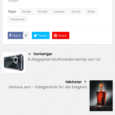
haben.
Tags:
Kinder
Kristall
London
Schuh
Silber
Swarovski
Share
Tweet
Share
0
Vorheriger
8-Megapixel-Multimedia-Handy von LG
Nächster
Metaxa aen – Edelgetränk für die Ewigkeit