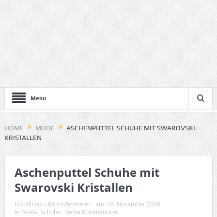
Menu
HOME
MODE
ASCHENPUTTEL SCHUHE MIT SWAROVSKI
KRISTALLEN
Aschenputtel Schuhe mit
Swarovski Kristallen
Erstellt von:
Mirco Rehmeier
am:
28. November 2008
In:
Mode
,
Schuhe
Keine Kommentare