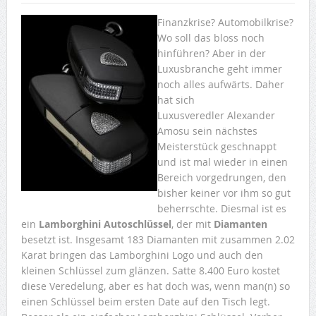
Finanzkrise? Automobilkrise?
Wo soll das bloss noch
hinführen? Aber in der
Luxusbranche geht immer
noch alles aufwärts. Daher
hat sich
Luxusveredler Alexander
Amosu sein nächstes
Meisterstück geschnappt
und ist mal wieder in einen
Bereich vorgedrungen, den
bisher keiner vor ihm so gut
beherrschte. Diesmal ist es
ein
Lamborghini Autoschlüssel
, der mit
Diamanten
besetzt ist. Insgesamt 183 Diamanten mit zusammen 2.02
Karat bringen das Lamborghini Logo und auch den
kleinen Schlüssel zum glänzen. Satte 8.400 Euro kostet
diese Veredelung, aber es hat doch was, wenn man(n) so
einen Schlüssel beim ersten Date auf den Tisch legt.