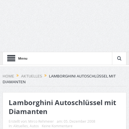
Menu
HOME
AKTUELLES
LAMBORGHINI AUTOSCHLÜSSEL MIT
DIAMANTEN
Lamborghini Autoschlüssel mit
Diamanten
Erstellt von:
Mirco Rehmeier
am:
05. Dezember 2008
In:
Aktuelles
,
Autos
Keine Kommentare