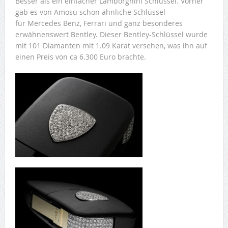
Besser als ein einfacher Lamborghini Schlüssel. Vorher
gab es von Amosu schon ähnliche Schlüssel
für Mercedes Benz, Ferrari und ganz besonderes
erwähnenswert Bentley. Dieser Bentley-Schlüssel wurde
mit 101 Diamanten mit 1.09 Karat versehen, was ihn auf
einen Preis von ca 6.300 Euro brachte.