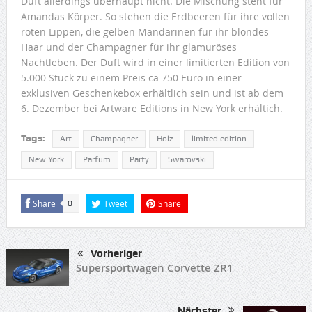
Duft allerdings überhaupt nicht. Die Mischung steht für
Amandas Körper. So stehen die Erdbeeren für ihre vollen
roten Lippen, die gelben Mandarinen für ihr blondes
Haar und der Champagner für ihr glamuröses
Nachtleben. Der Duft wird in einer limitierten Edition von
5.000 Stück zu einem Preis ca 750 Euro in einer
exklusiven Geschenkebox erhältlich sein und ist ab dem
6. Dezember bei Artware Editions in New York erhältich.
Tags:
Art
Champagner
Holz
limited edition
New York
Parfüm
Party
Swarovski
Share
Tweet
Share
0
Vorheriger
Supersportwagen Corvette ZR1
Nächster