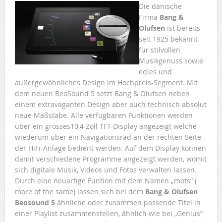
Die dänische
Firma
Bang &
Olufsen
ist bereits
seit 1925 bekannt
für stilvollen
Musikgenuss sowie
edles und
außergewöhnliches Design im Hochpreis-Segment. Mit
dem neuen BeoSound 5 setzt Bang & Olufsen neben
einem extravaganten Design aber auch technisch absolut
neue Maßstäbe. Alle verfügbaren Funktionen werden
über ein grosses10,4 Zoll TFT-Display angezeigt welche
wiederum über ein Navigationsrad an der rechten Seite
der HiFi-Anlage bedient werden. Auf dem Display können
damit verschiedene Programme angezeigt werden, womit
sich digitale Musik, Videos und Fotos verwalten lassen.
Durch eine neuartige Funtion mit dem Namen „mots“ (
more of the same) lassen sich bei dem
Bang & Olufsen
Beosound 5
ähnliche oder zusammen passende Titel in
einer Playlist zusammenstellen, ähnlich wie bei „Genius“