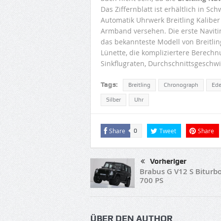
Das Ziffernblatt ist erhältlich in Sc
Automatik Uhrwerk Breitling Kaliber
Armband versehen. Die erste Naviti
das bekannteste Modell von Breitlin
Lünette, die kompliziertere Berechn
Sinkflugraten, Durchschnittsgeschwi
Tags:
Breitling
Chronograph
Ede
Silber
Uhr
Share
Tweet
Share
0
Vorheriger
Brabus G V12 S Biturbo
700 PS
ÜBER DEN AUTHOR