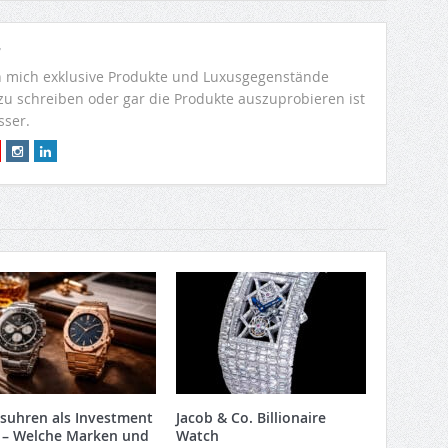
r
 mich exklusive Produkte und Luxusgegenstände
 zu schreiben oder gar die Produkte auszuprobieren ist
sser.
suhren als Investment
Jacob & Co. Billionaire
 – Welche Marken und
Watch