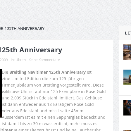
ER 125TH ANNIVERSARY
LE
 125th Anniversary
 2009
In:
Uhren
Keine Kommentare
Die
Breitling Navitimer 125th Anniversary
ist
eine Limited Edition die zum 125-jährigen
Firmenjubiläum von Breitling vorgestellt wird. Diese
exklsuive Uhr ist auf nur 125 Exemplare in Rosé-Gold
und 2.009 Stück in Edelstahl limitiert. Das Gehäuse
ist dann entweder aus 18-karätigem Rosé-Gold
oder aus Edelstahl und misst satte 43mm.
Ausserdem ist es mit einen Sapphirglas bedeckt und
ist damit bis zu 30 m wasserdicht, mehr muss es
vitimer
ja einer Fliegeruhr ist und keine Taucheruhr.