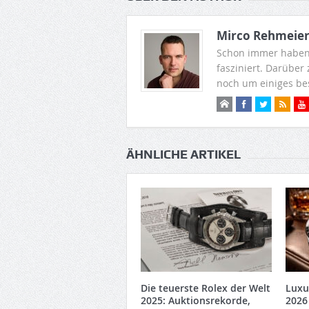
Mirco Rehmeie
Schon immer haben
fasziniert. Darüber
noch um einiges be
ÄHNLICHE ARTIKEL
Die teuerste Rolex der Welt
Luxu
2025: Auktionsrekorde,
2026