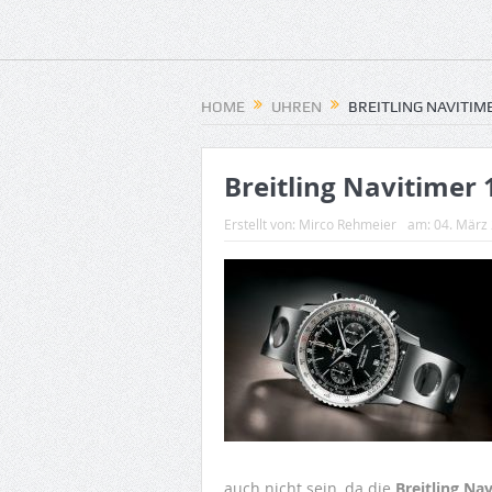
HOME
UHREN
BREITLING NAVITIM
Breitling Navitimer
Erstellt von:
Mirco Rehmeier
am:
04. März
auch nicht sein, da die
Breitling Na