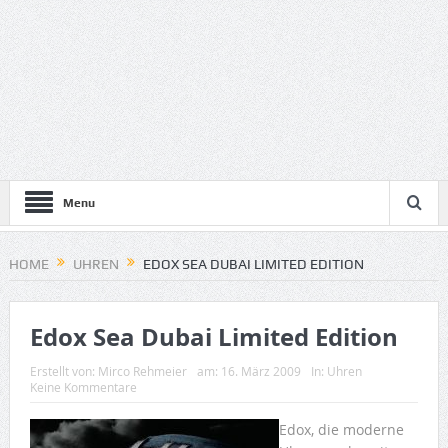
Menu
HOME
UHREN
EDOX SEA DUBAI LIMITED EDITION
Edox Sea Dubai Limited Edition
Erstellt von:
Mirco Rehmeier
am:
16. März 2009
In:
Uhren
Keine Kommentare
Edox, die moderne