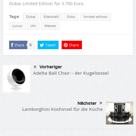
Dubai Limited Edition für 3.700 Euro.
Tags:
Dubai
Edelstahl
Edox
limited edition
Luxus
Uhr
Wasser
Share
Tweet
Share
0
Vorheriger
Adelta Ball Chair – der Kugelsessel
Nächster
Lamborghini Kochinsel für die Küche