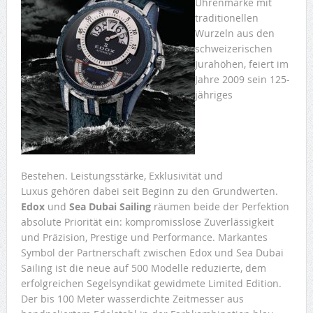
Uhrenmarke mit
traditionellen
Wurzeln aus den
schweizerischen
Jurahöhen, feiert im
Jahre 2009 sein 125-
jähriges
Bestehen. Leistungsstärke, Exklusivität und
Luxus gehören dabei seit Beginn zu den Grundwerten.
Edox
und
Sea Dubai Sailing
räumen beide der Perfektion
absolute Priorität ein: kompromisslose Zuverlässigkeit
und Präzision, Prestige und Performance. Markantes
Symbol der Partnerschaft zwischen Edox und Sea Dubai
Sailing ist die neue auf 500 Modelle reduzierte, dem
erfolgreichen Segelsyndikat gewidmete Limited Edition.
Der bis 100 Meter wasserdichte Zeitmesser aus