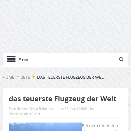
Menu
HOME
JETS
DAS TEUERSTE FLUGZEUG DER WELT
das teuerste Flugzeug der Welt
Erstellt von:
Mirco Rehmeier
am:
18. April 2009
In:
Jets
Keine Kommentare
Bei dem teuersten