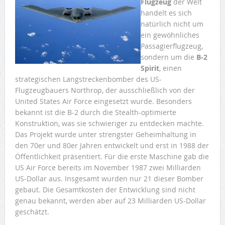
Flugzeug
der Welt
handelt es sich
natürlich nicht um
ein gewöhnliches
Passagierflugzeug,
sondern um die
B-2
Spirit
, einen
strategischen Langstreckenbomber des US-
Flugzeugbauers Northrop, der ausschließlich von der
United States Air Force eingesetzt wurde. Besonders
bekannt ist die B-2 durch die Stealth-optimierte
Konstruktion, was sie schwieriger zu entdecken machte.
Das Projekt wurde unter strengster Geheimhaltung in
den 70er und 80er Jahren entwickelt und erst in 1988 der
Öffentlichkeit präsentiert. Für die erste Maschine gab die
US Air Force bereits im November 1987 zwei Milliarden
US-Dollar aus. Insgesamt wurden nur 21 dieser Bomber
gebaut. Die Gesamtkosten der Entwicklung sind nicht
genau bekannt, werden aber auf 23 Milliarden US-Dollar
geschätzt.