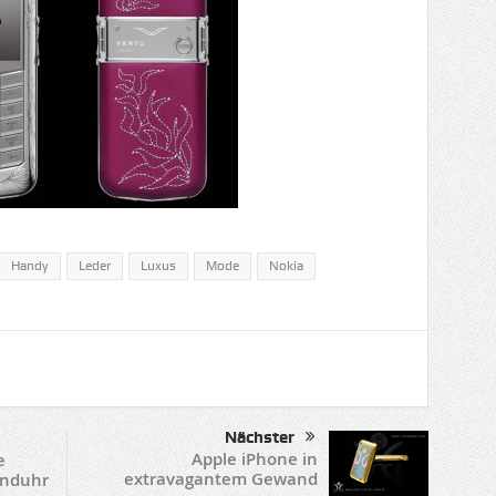
Handy
Leder
Luxus
Mode
Nokia
Nächster
Apple iPhone in
e
extravagantem Gewand
anduhr