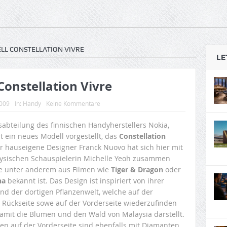
LL CONSTELLATION VIVRE
LE
Constellation Vivre
2009
In:
Handy
Keine Kommentare
sabteilung des finnischen Handyherstellers Nokia,
at ein neues Modell vorgestellt, das
Constellation
er hauseigene Designer Franck Nuovo hat sich hier mit
ysischen Schauspielerin Michelle Yeoh zusammen
ie unter anderem aus Filmen wie
Tiger & Dragon
oder
ha
bekannt ist. Das Design ist inspiriert von ihrer
nd der dortigen Pflanzenwelt, welche auf der
 Rückseite sowe auf der Vorderseite wiederzufinden
damit die Blumen und den Wald von Malaysia darstellt.
en auf der Vorderseite sind ebenfalls mit Diamanten