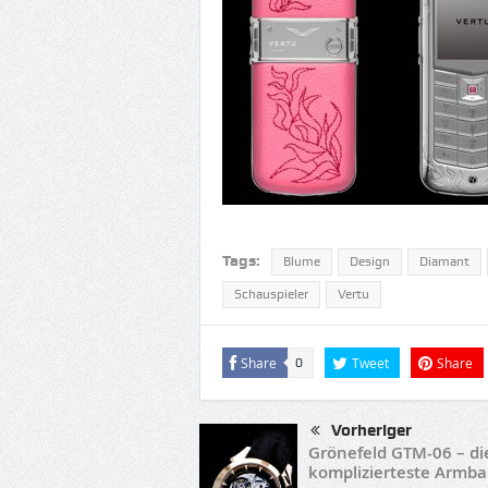
Tags:
Blume
Design
Diamant
Schauspieler
Vertu
Share
Tweet
Share
0
Vorheriger
Grönefeld GTM-06 – di
komplizierteste Armb