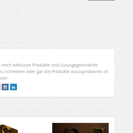
r
 mich exklusive Produkte und Luxusgegenstände
 zu schreiben oder gar die Produkte auszuprobieren ist
sser.