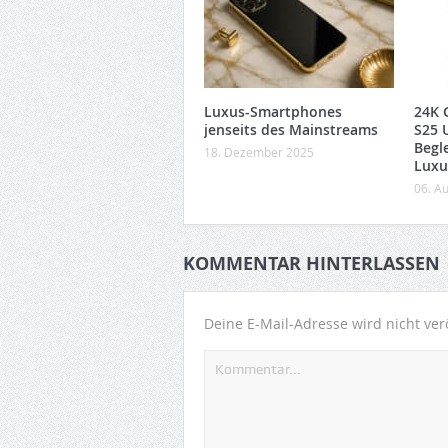
Luxus-Smartphones
24K 
jenseits des Mainstreams
S25 U
Begle
18. Dezember 2025
Luxu
06. A
KOMMENTAR HINTERLASSEN
Deine E-Mail-Adresse wird nicht verö