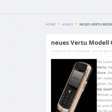
HOME
HANDY
NEUES VERTU MODE
neues Vertu Modell 
Erstellt von:
Mirco Rehmeier
am:
20. Mai 
Die Luxu
Vertu
, h
Vivre
. D
der mala
getan, d
Die Geis
Heimat u
ledernen
ist und 
Die Blum