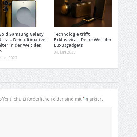
Gold Samsung Galaxy
Technologie trifft
ltra – Dein ultimativer
Exklusivität: Deine Welt der
iter in der Welt des
Luxusgadgets
s
04. Juni 2025
ugust 2025
*
ffentlicht.
Erforderliche Felder sind mit
markiert