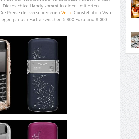
. Dieses chice Handy kommt in einer limitierten
 Die Preise der verschiedenen
Vertu
Constellation Vivre
liegen je nach Farbe zwischen 5.300 Euro und 8.000