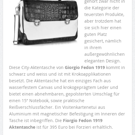
gehört zwar nicht in
die Kategorie der
teuersten Produkte,
aber trotzdem hat
sie sich hier einen
guten Platz
gesichert, nämlich
in ihrem
außergewöhnlichen
eleganten Design.
Diese City-Aktentasche von
Giorgio Fedon 1919
kommt in
schwarz und weiss und ist mit Krokoapplikationen
besetzt. Die Aktentasche hat ein einziges Fach aus
wasserfestem Canvas und krokogeprägtem Leder und
bietet einen abnehmbaren, gepolsterten Umschlag für
einen 15″ Notebook, sowie praktische
Reißverschlussfächer. Ein Visitenkartenetui aus
Aluminium mit magnetischer Befestigung im Inneren der
Tasche ist inbegriffen. Die
Fiorgio Fedon 1919
Aktentasche
ist für 395 Euro bei Forzieri erhältlich.