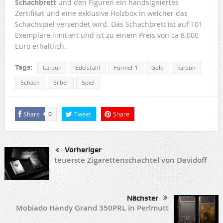
Schachbrett
und den Figuren ein handsigniertes
Zertifikat und eine exklusive Holzbox in welcher das
Schachspiel versendet wird. Das Schachbrett ist auf 101
Exemplare limitiert und ist zu einem Preis von ca 8.000
Euro erhältlich.
Tags:
Carbon
Edelstahl
Formel-1
Gold
karbon
Schach
Silber
Spiel
Share
Tweet
Share
0
Vorheriger
teuerste Zigarettenschachtel von Davidoff
Nächster
Mobiado Handy Grand 350PRL in Perlmutt