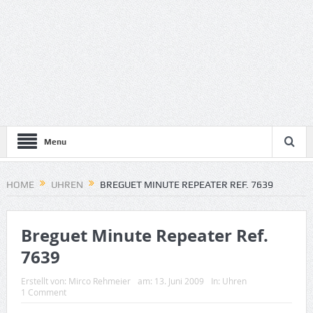
Menu
HOME
UHREN
BREGUET MINUTE REPEATER REF. 7639
Breguet Minute Repeater Ref.
7639
Erstellt von:
Mirco Rehmeier
am:
13. Juni 2009
In:
Uhren
1 Comment