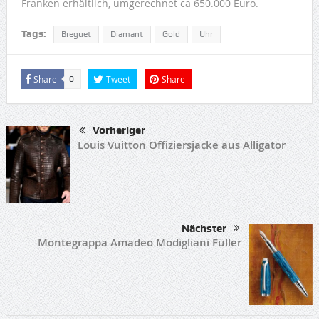
Franken erhältlich, umgerechnet ca 650.000 Euro.
Tags:
Breguet
Diamant
Gold
Uhr
Share
Tweet
Share
0
Vorheriger
Louis Vuitton Offiziersjacke aus Alligator
Nächster
Montegrappa Amadeo Modigliani Füller