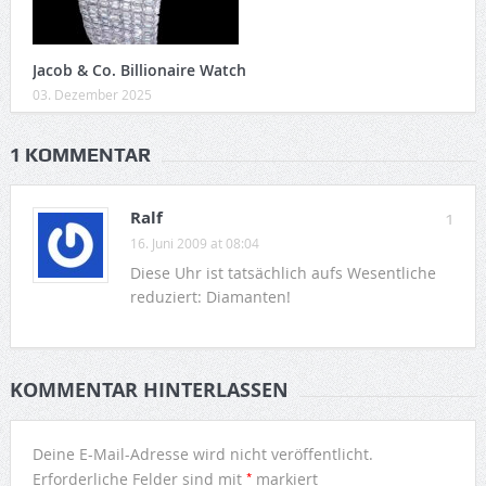
Jacob & Co. Billionaire Watch
03. Dezember 2025
1 KOMMENTAR
Ralf
1
16. Juni 2009 at 08:04
Diese Uhr ist tatsächlich aufs Wesentliche
reduziert: Diamanten!
KOMMENTAR HINTERLASSEN
Deine E-Mail-Adresse wird nicht veröffentlicht.
*
Erforderliche Felder sind mit
markiert