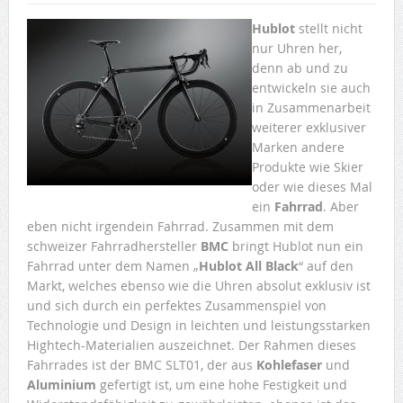
Hublot
stellt nicht
nur Uhren her,
denn ab und zu
entwickeln sie auch
in Zusammenarbeit
weiterer exklusiver
Marken andere
Produkte wie Skier
oder wie dieses Mal
ein
Fahrrad
. Aber
eben nicht irgendein Fahrrad. Zusammen mit dem
schweizer Fahrradhersteller
BMC
bringt Hublot nun ein
Fahrrad unter dem Namen „
Hublot All Black
“ auf den
Markt, welches ebenso wie die Uhren absolut exklusiv ist
und sich durch ein perfektes Zusammenspiel von
Technologie und Design in leichten und leistungsstarken
Hightech-Materialien auszeichnet. Der Rahmen dieses
Fahrrades ist der BMC SLT01, der aus
Kohlefaser
und
Aluminium
gefertigt ist, um eine hohe Festigkeit und