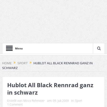
Menu
HOME
SPORT
HUBLOT ALL BLACK RENNRAD GANZ IN
SCHWARZ
Hublot All Black Rennrad ganz
in schwarz
Erstellt von:
Mirco Rehmeier
am:
09. Juli 2009
In:
Sport
1 Comment