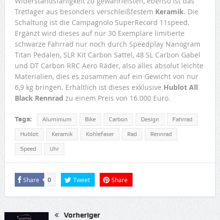
Widerstandsfähigkeit zu gewährleisten, ebenso ist das
Tretlager aus besonders verschleißfestem
Keramik
. Die
Schaltung ist die Campagnolo SuperRecord 11speed.
Ergänzt wird dieses auf nur 30 Exemplare limitierte
schwarze Fahrrad nur noch durch Speedplay Nanogram
Titan Pedalen, SLR Kit Carbon Sattel, 48 SL Carbon Gabel
und DT Carbon RRC Aero Räder, also alles absolut leichte
Materialien, dies es zusammen auf ein Gewicht von nur
6,9 kg bringen. Erhältlich ist dieses exklusive
Hublot All
Black Rennrad
zu einem Preis von 16.000 Euro.
Tags:
Aluminium
Bike
Carbon
Design
Fahrrad
Hublot
Keramik
Kohlefaser
Rad
Rennrad
Speed
Uhr
Share
Tweet
Share
0
Vorheriger