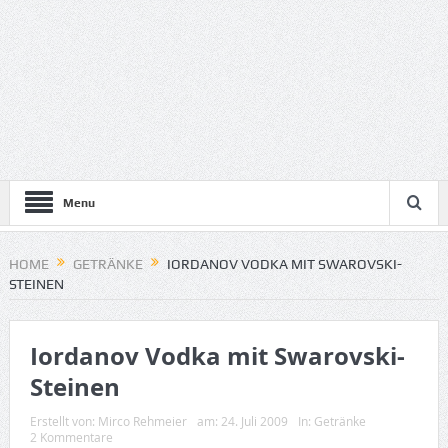
Menu
HOME
GETRÄNKE
IORDANOV VODKA MIT SWAROVSKI-
STEINEN
Iordanov Vodka mit Swarovski-
Steinen
Erstellt von:
Mirco Rehmeier
am:
24. Juli 2009
In:
Getränke
2 Kommentare