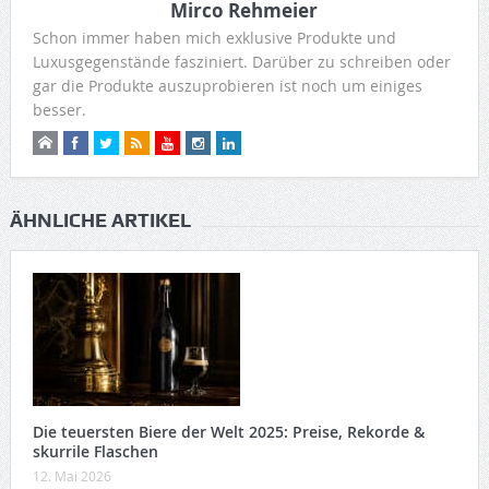
Mirco Rehmeier
Schon immer haben mich exklusive Produkte und
Luxusgegenstände fasziniert. Darüber zu schreiben oder
gar die Produkte auszuprobieren ist noch um einiges
besser.
ÄHNLICHE ARTIKEL
Die teuersten Biere der Welt 2025: Preise, Rekorde &
skurrile Flaschen
12. Mai 2026