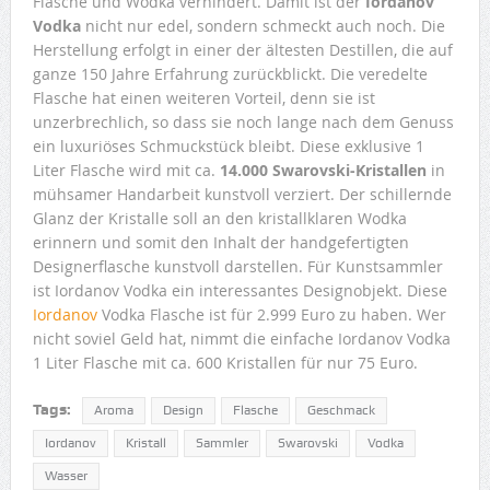
Flasche und Wodka verhindert. Damit ist der
Iordanov
Vodka
nicht nur edel, sondern schmeckt auch noch. Die
Herstellung erfolgt in einer der ältesten Destillen, die auf
ganze 150 Jahre Erfahrung zurückblickt. Die veredelte
Flasche hat einen weiteren Vorteil, denn sie ist
unzerbrechlich, so dass sie noch lange nach dem Genuss
ein luxuriöses Schmuckstück bleibt. Diese exklusive 1
Liter Flasche wird mit ca.
14.000 Swarovski-Kristallen
in
mühsamer Handarbeit kunstvoll verziert. Der schillernde
Glanz der Kristalle soll an den kristallklaren Wodka
erinnern und somit den Inhalt der handgefertigten
Designerflasche kunstvoll darstellen. Für Kunstsammler
ist Iordanov Vodka ein interessantes Designobjekt. Diese
Iordanov
Vodka Flasche ist für 2.999 Euro zu haben. Wer
nicht soviel Geld hat, nimmt die einfache Iordanov Vodka
1 Liter Flasche mit ca. 600 Kristallen für nur 75 Euro.
Tags:
Aroma
Design
Flasche
Geschmack
Iordanov
Kristall
Sammler
Swarovski
Vodka
Wasser