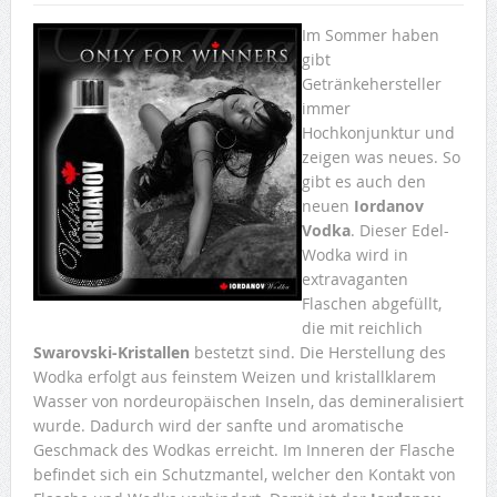
Im Sommer haben
gibt
Getränkehersteller
immer
Hochkonjunktur und
zeigen was neues. So
gibt es auch den
neuen
Iordanov
Vodka
. Dieser Edel-
Wodka wird in
extravaganten
Flaschen abgefüllt,
die mit reichlich
Swarovski-Kristallen
bestetzt sind. Die Herstellung des
Wodka erfolgt aus feinstem Weizen und kristallklarem
Wasser von nordeuropäischen Inseln, das demineralisiert
wurde. Dadurch wird der sanfte und aromatische
Geschmack des Wodkas erreicht. Im Inneren der Flasche
befindet sich ein Schutzmantel, welcher den Kontakt von