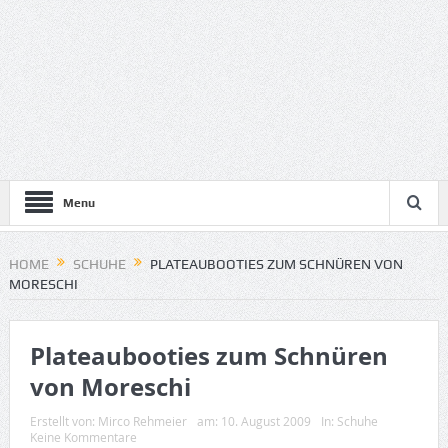
Menu
HOME
SCHUHE
PLATEAUBOOTIES ZUM SCHNÜREN VON
MORESCHI
Plateaubooties zum Schnüren
von Moreschi
Erstellt von:
Mirco Rehmeier
am:
10. August 2009
In:
Schuhe
Keine Kommentare