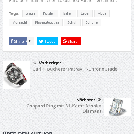
Euro beim italienischen Luxusshop Forzieri erhältlich.
Tags:
braun
Forzieri
Italien
Leder
Mode
Moreschi
Plateaubooties
Schuh
Schuhe
Share
Tweet
Share
0
Vorheriger
Carl F. Bucherer Patravi T-ChronoGrade
Nächster
Chopard Ring mit 31-Karat Ashoka
Diamant
ÜBER DEN AUTHOR