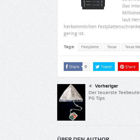
Das Inte
Millione
laut Her
herkömmlichen Festplattenschränken
gering ist.
Tags:
Festplatte
Texas
Texas M
Share
Tweet
Share
0
Vorheriger
Der teuerste Teebeute
PG Tips
ÜBER DEN AUTHOR