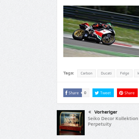
Tags:
Carbon
Ducati
Felge
Share
Tweet
Share
0
Vorheriger
Seiko Decor Kollektion
Perpetuity