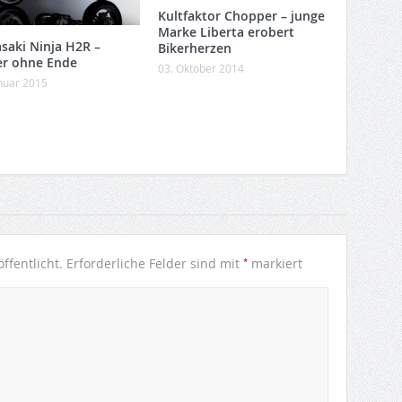
Kultfaktor Chopper – junge
Marke Liberta erobert
saki Ninja H2R –
Bikerherzen
r ohne Ende
03. Oktober 2014
anuar 2015
*
ffentlicht.
Erforderliche Felder sind mit
markiert