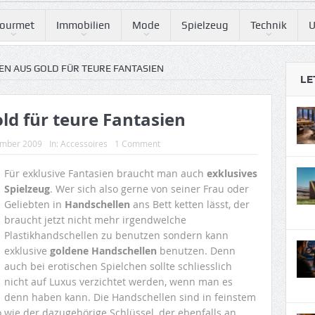
ourmet
Immobilien
Mode
Spielzeug
Technik
U
N AUS GOLD FÜR TEURE FANTASIEN
LE
ld für teure Fantasien
ember 2009
In:
Accessoires
1 Comment
Für exklusive Fantasien braucht man auch
exklusives
Spielzeug
. Wer sich also gerne von seiner Frau oder
Geliebten in
Handschellen
ans Bett ketten lässt, der
braucht jetzt nicht mehr irgendwelche
Plastikhandschellen zu benutzen sondern kann
exklusive
goldene Handschellen
benutzen. Denn
auch bei erotischen Spielchen sollte schliesslich
nicht auf Luxus verzichtet werden, wenn man es
denn haben kann. Die Handschellen sind in feinstem
 wie der dazugehörige Schlüssel, der ebenfalls an