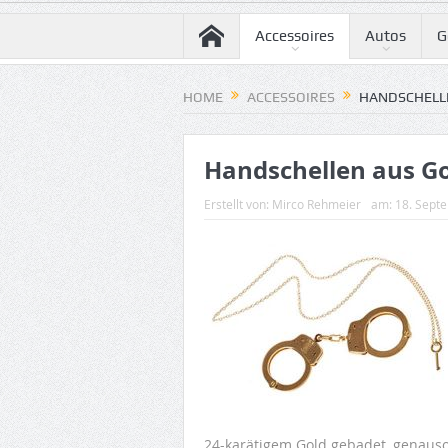
Accessoires
Autos
G
HOME
ACCESSOIRES
HANDSCHELLE
Handschellen aus Go
Erstellt von:
Mirco Rehmeier
am:
18. Sept
24-karätigem Gold gebadet, genauso