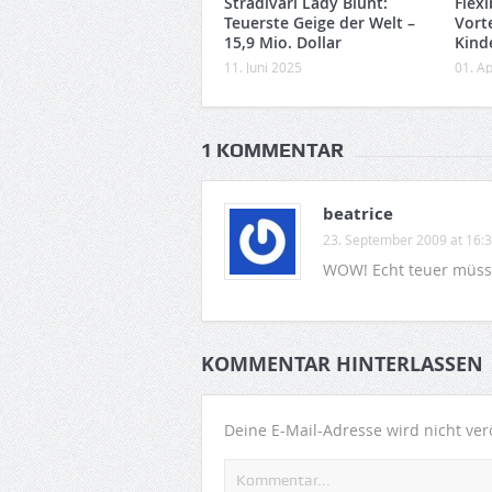
Stradivari Lady Blunt:
Flex
Teuerste Geige der Welt –
Vorte
15,9 Mio. Dollar
Kind
11. Juni 2025
01. Ap
1 KOMMENTAR
beatrice
23. September 2009 at 16:
WOW! Echt teuer müsse
KOMMENTAR HINTERLASSEN
Deine E-Mail-Adresse wird nicht verö