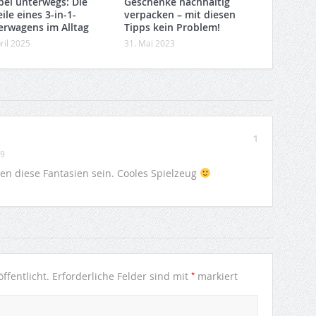
ibel unterwegs: Die
Geschenke nachhaltig
ile eines 3-in-1-
verpacken – mit diesen
erwagens im Alltag
Tipps kein Problem!
ril 2025
31. Mai 2023
1
39
n diese Fantasien sein. Cooles Spielzeug
*
ffentlicht.
Erforderliche Felder sind mit
markiert