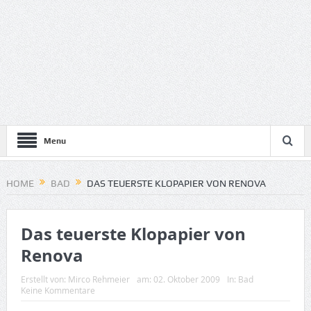
Menu
HOME
BAD
DAS TEUERSTE KLOPAPIER VON RENOVA
Das teuerste Klopapier von
Renova
Erstellt von:
Mirco Rehmeier
am:
02. Oktober 2009
In:
Bad
Keine Kommentare